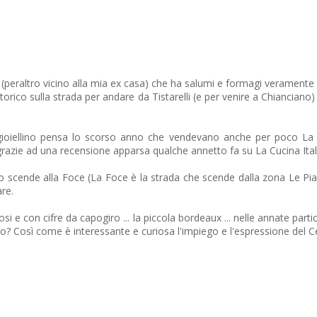
 (peraltro vicino alla mia ex casa) che ha salumi e formagi veramente
storico sulla strada per andare da Tistarelli (e per venire a Chiancian
 gioiellino pensa lo scorso anno che vendevano anche per poco La 
razie ad una recensione apparsa qualche annetto fa su La Cucina Ital
 scende alla Foce (La Foce è la strada che scende dalla zona Le Pian
re.
losi e con cifre da capogiro ... la piccola bordeaux ... nelle annate p
? Così come è interessante e curiosa l'impiego e l'espressione del C