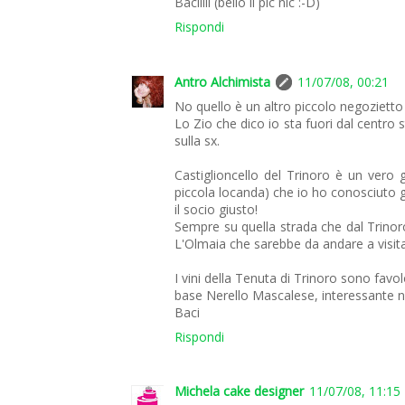
Baciiiii (bello il pic nic :-D)
Rispondi
Antro Alchimista
11/07/08, 00:21
No quello è un altro piccolo negozietto
Lo Zio che dico io sta fuori dal centro 
sulla sx.
Castiglioncello del Trinoro è un vero
piccola locanda) che io ho conosciuto g
il socio giusto!
Sempre su quella strada che dal Trinoro
L'Olmaia che sarebbe da andare a visita
I vini della Tenuta di Trinoro sono favo
base Nerello Mascalese, interessante no
Baci
Rispondi
Michela cake designer
11/07/08, 11:15