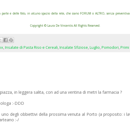
rte e delle foto, in alcuno spazio della rete, che siano FORUM o ALTRO, senza preventiva ric
Copyright © Laura De Vincentis All Rights Reserved.
ox
,
Insalate di Pasta Riso e Cereali
,
Insalate Sfiziose
,
Luglio
,
Pomodori
,
Primi
piazza, in leggera salita, con ad una ventina di metri la farmacia ?
nologa :-DDD
 uno degli obbiettivi della prossima venuta al Porto (a proposito: i lav
arteano :-/