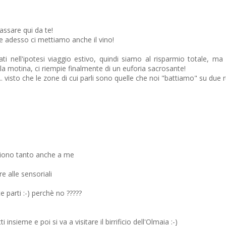
assare qui da te!
se adesso ci mettiamo anche il vino!
i nell'ipotesi viaggio estivo, quindi siamo al risparmio totale, m
 e la motina, ci riempie finalmente di un euforia sacrosante!
isto che le zone di cui parli sono quelle che noi "battiamo" su due ru
acciono tanto anche a me
e alle sensoriali
 parti :-) perchè no ?????
insieme e poi si va a visitare il birrificio dell'Olmaia :-)