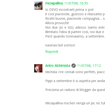
miciapallina
11/07/08, 16:35
Io DEVO incontrarti prima o poi!
è così piacevole, gustoso e rilassante p
Ricetti buone, piacevole compagnia.... 
Allora provochi!
Noi due (io e GG) adesso siamo entrat
illimitato l'idea di partire così, noi due
Però quando torenaiamo, a settembre... v
nasinasi bel sorriso!
Rispondi
Antro Alchimista
11/07/08, 17:12
Michela i tre cereali sono perfetti, pi
Pippi a settembre ti si aspetta per andar
Precisina un raduno di blogger da queste
Miciapallina ma ben venga un pic nic tutti 