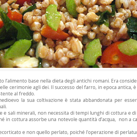
ato l’alimento base nella dieta degli antichi romani. Era cons
elle cerimonie agli dei. Il successo del farro, in epoca antica, 
stente al freddo.
el medioevo la sua coltivazione è stata abbandonata per esser
ali.
ne e sali minerali, non necessita di tempi lunghi di cottura e d
é in cottura assorbe una notevole quantità d’acqua, non a caso
ecorticato e non quello perlato, poiché l'operazione di perlatu