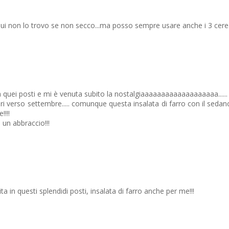
.qui non lo trovo se non secco...ma posso sempre usare anche i 3 cere
quei posti e mi è venuta subito la nostalgiaaaaaaaaaaaaaaaaaaa...... 
gari verso settembre..... comunque questa insalata di farro con il sed
!!!!
! un abbraccio!!!
a in questi splendidi posti, insalata di farro anche per me!!!