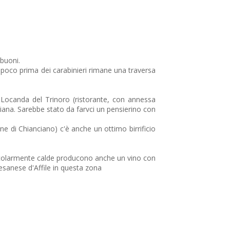
 buoni.
o) poco prima dei carabinieri rimane una traversa
Locanda del Trinoro (ristorante, con annessa
iana. Sarebbe stato da farvci un pensierino con
e di Chianciano) c'è anche un ottimo birrificio
articolarmente calde producono anche un vino con
esanese d'Affile in questa zona