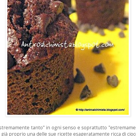
"estremamente tanto" in ogni senso e soprattutto "estremame
, già proprio una delle sue
ricette esageratamente ricca di cioc