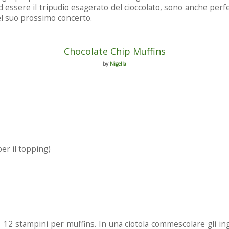
ad essere il tripudio esagerato del cioccolato, sono anche per
del suo prossimo concerto.
Chocolate Chip Muffins
by
Nigella
per il topping)
 12 stampini per muffins. In una ciotola commescolare gli in