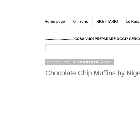
Home page
Chi Sono
RICETTARIO
Le Racco
.............................. COSA VUOI PREPARARE OGGI? 
mercoledì 3 febbraio 2010
Chocolate Chip Muffins by Nige