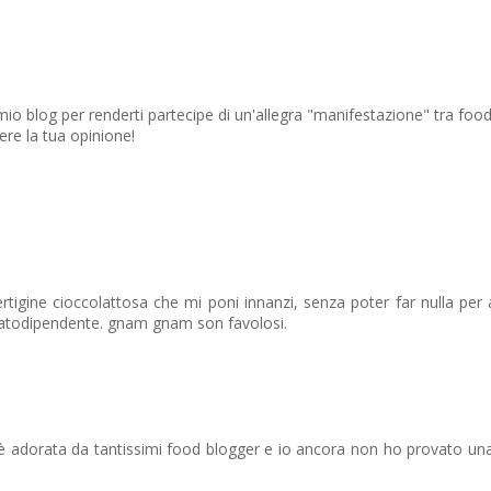
el mio blog per renderti partecipe di un'allegra "manifestazione" tra 
re la tua opinione!
ertigine cioccolattosa che mi poni innanzi, senza poter far nulla per 
olatodipendente. gnam gnam son favolosi.
 è adorata da tantissimi food blogger e io ancora non ho provato una