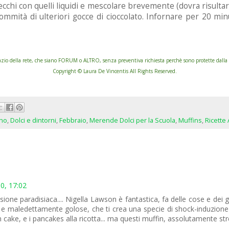
i secchi con quelli liquidi e mescolare brevemente (dovra risult
ommità di ulteriori gocce di cioccolato. Infornare per 20 minu
o della rete, che siano FORUM o ALTRO, senza preventiva richiesta perchè sono protette dalla le
Copyright © Laura De Vincentis All Rights Reserved.
rno
,
Dolci e dintorni
,
Febbraio
,
Merende Dolci per la Scuola
,
Muffins
,
Ricette
0, 17:02
e paradisiaca.... Nigella Lawson è fantastica, fa delle cose e dei ges
 e maledettamente golose, che ti crea una specie di shock-induzione a 
cake, e i pancakes alla ricotta... ma questi muffin, assolutamente str