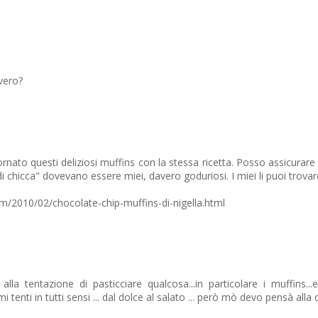
 vero?
nato questi deliziosi muffins con la stessa ricetta. Posso assicurare 
di chicca" dovevano essere miei, davero goduriosi. I miei li puoi trovar
com/2010/02/chocolate-chip-muffins-di-nigella.html
 alla tentazione di pasticciare qualcosa...in particolare i muffins.
.tu mi tenti in tutti sensi ... dal dolce al salato ... però mò devo pensà all