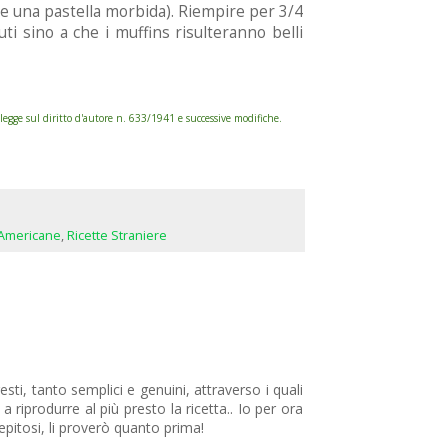
are una pastella morbida). Riempire per 3/4
ti sino a che i muffins risulteranno belli
gge sul diritto d'autore n. 633/1941 e successive modifiche.
 Americane
,
Ricette Straniere
ti, tanto semplici e genuini, attraverso i quali
riprodurre al più presto la ricetta.. Io per ora
epitosi, li proverò quanto prima!