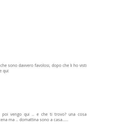
che sono davvero favolosi, dopo che li ho visti
e qui:
..e poi vengo qui ... e che ti trovo? una cosa
a cena ma ... domattina sono a casa.......