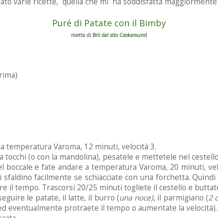
ato varie ricette, quella che mi ha soddisfatta maggiormente 
Puré di Patate con il Bimby
ricetta di
Brii dal sito Cookaround
prima)
 a temperatura Varoma, 12 minuti, velocità 3.
a tocchi (o con la mandolina), pesatele e mettetele nel cestello
nel boccale e fate andare a temperatura Varoma, 20 minuti, v
 sfaldino facilmente se schiacciate con una forchetta. Quindi 
il tempo. Trascorsi 20/25 minuti togliete il cestello e buttate
eguire le patate, il latte, il burro (
una noce)
, il parmigiano (
2 
 ed eventualmente protraete il tempo o aumentate la velocità).