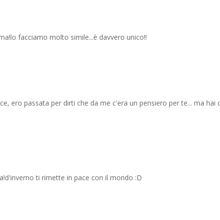
na!lo facciamo molto simile...è davvero unico!!
piace, ero passata per dirti che da me c'era un pensiero per te... ma hai 
!d'inverno ti rimette in pace con il mondo :D