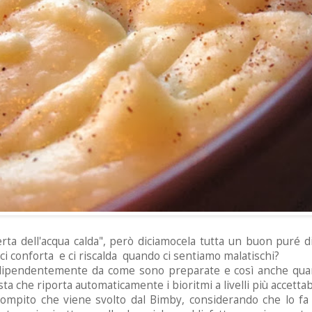
ta dell'acqua calda", p
erò diciamocela tutta un buon puré di
 ci conforta e ci riscalda quando ci sentiamo malatischi?
dipendentemente da come sono preparate e così anche quand
 che riporta automaticamente i bioritmi a livelli più accettabi
compito che viene svolto dal Bimby, considerando che lo fa