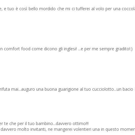
, e tuo è così bello mordido che mi ci tufferei al volo per una coccola
un comfort food come dicono gli inglesi! ...e per me sempre gradito!:)
rifuta mai...auguro una buona guarigione al tuo cucciolotto...un bacio
r te che per il tuo bambino...davvero ottimo!!!
 davvero molto invitanti, ne mangerei volentieri una in questo momen