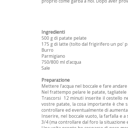
proprio come garba a noi. Dopo aver prov
Ingredienti
500 g di patate pelate
175 g di latte (tolto dal frigirifero un po' 
Burro
Parmigiano
750/800 ml d'acqua
Sale
Preparazione
Mettere l'acqua nel boccale e fare andare
Nel frattempo pelare le patate, tagliatele 
Trascorsi 12 minuti inserite il cestello 
vostre patate, la cosa importante è che si
controllare ed eventualmente di aumentare 
Inserire, nel boccale vuoto, la farfalla e a s
3/4 (ma controllare dal foro la situazione