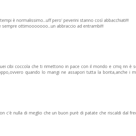
i tempi è normalissimo...uff pero' peverini stanno così abbacchiati!!!
ne sempre ottimooooooo...un abbraccio ad entrambi!!!
 quei cibi coccola che ti rimettono in pace con il mondo e cmq nn è 
ppo,ovvero quando lo mangi ne assapori tutta la bonta,anche i mie
.non c'è nulla di meglio che un buon purè di patate che riscaldi dal fre