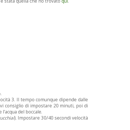
è stata quella che ho trovato
qui
.
.
elocità 3. Il tempo comunque dipende dalle
vi consiglio di impostare 20 minuti, poi di
 l'acqua del boccale.
cucchiai
). Impostare 30/40 secondi velocità