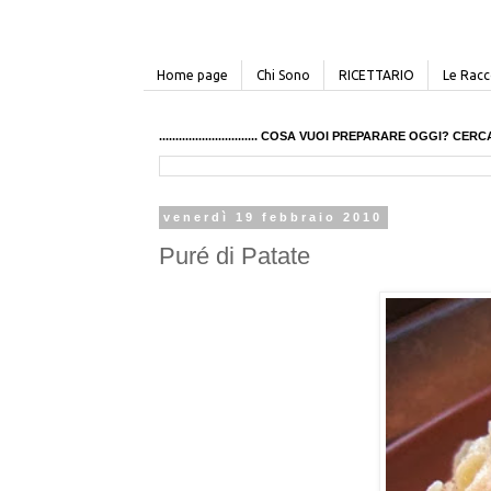
Home page
Chi Sono
RICETTARIO
Le Racco
.............................. COSA VUOI PREPARARE OGGI? 
venerdì 19 febbraio 2010
Puré di Patate