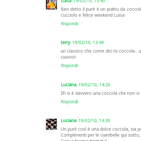
Luisa
19/02/10, 13:40
Ben detto il purè è un piatto da coccole
cucciolo e felice weekend Luisa
Rispondi
terry
19/02/10, 13:49
un classico che come dici te coccola... 
ciaooo!
Rispondi
Luciana
19/02/10, 14:26
Eh si è davvero una coccola che non si 
Rispondi
Luciana
19/02/10, 14:30
Un purè così è una dolce coccola, sia pe
Complimenti per le ciambelle qui sotto,
Ciao e buona giornata!