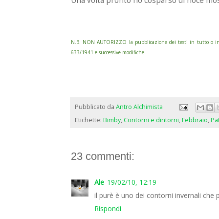
Una volta pronto ho cosparso di noce mo
N.B. NON AUTORIZZO la pubblicazione dei testi in tutto o in pa
633/1941 e successive modifiche.
Pubblicato da
Antro Alchimista
Etichette:
Bimby
,
Contorni e dintorni
,
Febbraio
,
Pa
23 commenti:
Ale
19/02/10, 12:19
il purè è uno dei contorni invernali ch
Rispondi