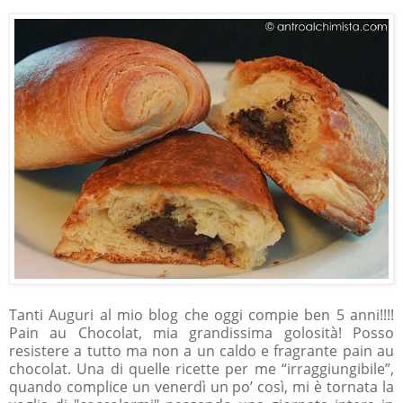
Tanti Auguri al mio blog che oggi compie ben 5 anni!!!!
Pain au Chocolat, mia grandissima golosità! Posso
resistere a tutto ma non a un caldo e fragrante pain au
chocolat. Una di quelle ricette per me “irraggiungibile”,
quando complice un venerdì un po’ così, mi è tornata la