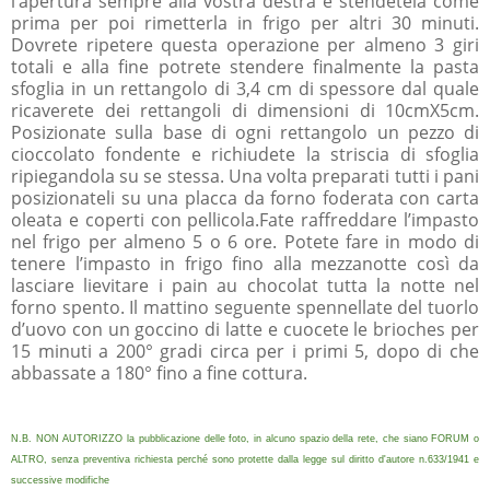
l’apertura sempre alla vostra destra e stendetela come
prima per poi rimetterla in frigo per altri 30 minuti.
Dovrete ripetere questa operazione per almeno 3 giri
totali e alla fine potrete stendere finalmente la pasta
sfoglia in un rettangolo di 3,4 cm di spessore dal quale
ricaverete dei rettangoli di dimensioni di 10cmX5cm.
Posizionate sulla base di ogni rettangolo un pezzo di
cioccolato fondente e richiudete la striscia di sfoglia
ripiegandola su se stessa. Una volta preparati tutti i pani
posizionateli su una placca da forno foderata con carta
oleata e coperti con pellicola.Fate raffreddare l’impasto
nel frigo per almeno 5 o 6 ore. Potete fare in modo di
tenere l’impasto in frigo fino alla mezzanotte così da
lasciare lievitare i pain au chocolat tutta la notte nel
forno spento. Il mattino seguente spennellate del tuorlo
d’uovo con un goccino di latte e cuocete le brioches per
15 minuti a 200° gradi circa per i primi 5, dopo di che
abbassate a 180° fino a fine cottura.
N.B. NON AUTORIZZO la pubblicazione delle foto, in alcuno spazio della rete, che siano FORUM o
ALTRO, senza preventiva richiesta perché sono protette dalla legge sul diritto d'autore n.633/1941 e
successive modifiche