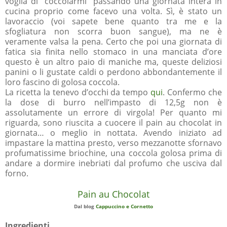
voglia di "coccolarmi" passando una giornata intera in
cucina proprio come facevo una volta. Sì, è stato un
lavoraccio (voi sapete bene quanto tra me e la
sfogliatura non scorra buon sangue), ma ne è
veramente valsa la pena. Certo che poi una giornata di
fatica sia finita nello stomaco in una manciata d’ore
questo è un altro paio di maniche ma, queste deliziosi
panini o li gustate caldi o perdono abbondantemente il
loro fascino di golosa coccola.
La ricetta la tenevo d’occhi da tempo
qui
. Confermo che
la dose di burro nell’impasto di 12,5g non è
assolutamente un errore di virgola! Per quanto mi
riguarda, sono riuscita a cuocere il pain au chocolat in
giornata… o meglio in nottata. Avendo iniziato ad
impastare la mattina presto, verso mezzanotte sfornavo
profumatissime briochine, una coccola golosa prima di
andare a dormire inebriati dal profumo che usciva dal
forno.
Pain au Chocolat
Dal blog
Cappuccino e Cornetto
Ingredienti