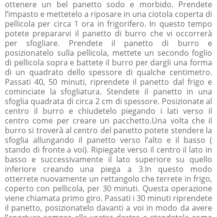
ottenere un bel panetto sodo e morbido. Prendete
l’impasto e mettetelo a riposare in una ciotola coperta di
pellicola per circa 1 ora in frigorifero. In questo tempo
potete prepararvi il panetto di burro che vi occorrerà
per sfogliare. Prendete il panetto di burro e
posizionatelo sulla pellicola, mettete un secondo foglio
di pellicola sopra e battete il burro per dargli una forma
di un quadrato dello spessore di qualche centimetro.
Passati 40, 50 minuti, riprendete il panetto dal frigo e
cominciate la sfogliatura. Stendete il panetto in una
sfoglia quadrata di circa 2 cm di spessore. Posizionate al
centro il burro e chiudetelo piegando i lati verso il
centro come per creare un pacchetto.Una volta che il
burro si troverà al centro del panetto potete stendere la
sfoglia allungando il panetto verso l’alto e il basso (
stando di fronte a voi). Ripiegate verso il centro il lato in
basso e successivamente il lato superiore su quello
inferiore creando una piega a 3.In questo modo
otterrete nuovamente un rettangolo che terrete in frigo,
coperto con pellicola, per 30 minuti. Questa operazione
viene chiamata primo giro. Passati i 30 minuti riprendete
il panetto, posizionatelo davanti a voi in modo da avere