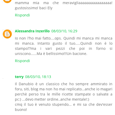
mamma mia ma che meravigliaaaaaaaaaaaaaaaa!
gustosissimo! baci Ely
Rispondi
Alessandra Inzerillo
08/03/10, 16:29
Io non l'ho mai fatto....ops. Quindi mi manca mi manca
mi manca. Intanto gusto il tuo.....Quindi non è lo
stampo??ma i vari pezzi che poi in forno si
uniscono......Ma è bellissimo!!!Un bacione.
Rispondi
terry
08/03/10, 18:13
Il Danubio è un classico che ho sempre ammirato in
foru, siti, blog ma non ho mai replicato...anche io magari
perchè perso tra le mille ricette stampate o salvate a
pc:) ...devo metter ordine..anche mentale!:)
cmq il tuo è venuto stupendo... e mi sa che dev'esser
buono!