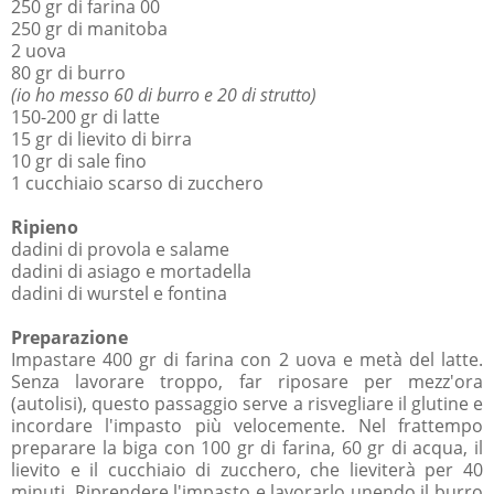
250 gr di farina 00
250 gr di manitoba
2 uova
80 gr di burro
(io ho messo 60 di burro e 20 di strutto)
150-200 gr di latte
15 gr di lievito di birra
10 gr di sale fino
1 cucchiaio scarso di zucchero
Ripieno
dadini di provola e salame
dadini di asiago e mortadella
dadini di wurstel e fontina
Preparazione
Impastare 400 gr di farina con 2 uova e metà del latte.
Senza lavorare troppo, far riposare per mezz'ora
(autolisi), questo passaggio serve a risvegliare il glutine e
incordare l'impasto più velocemente. Nel frattempo
preparare la biga con 100 gr di farina, 60 gr di acqua, il
lievito e il cucchiaio di zucchero, che lieviterà per 40
minuti. Riprendere l'impasto e lavorarlo unendo il burro