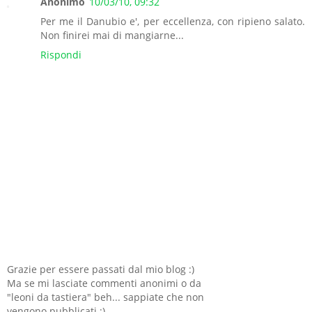
Anonimo
10/03/10, 09:32
Per me il Danubio e', per eccellenza, con ripieno salato.
Non finirei mai di mangiarne...
Rispondi
Grazie per essere passati dal mio blog :)
Ma se mi lasciate commenti anonimi o da
"leoni da tastiera" beh... sappiate che non
vengono pubblicati :)