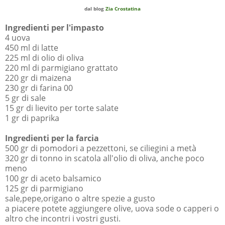
dal blog
Zia Crostatina
Ingredienti per l'impasto
4 uova
450 ml di latte
225 ml di olio di oliva
220 ml di parmigiano grattato
220 gr di maizena
230 gr di farina 00
5 gr di sale
15 gr di lievito per torte salate
1 gr di paprika
Ingredienti per la farcia
500 gr di pomodori a pezzettoni, se ciliegini a metà
320 gr di tonno in scatola all'olio di oliva, anche poco
meno
100 gr di aceto balsamico
125 gr di parmigiano
sale,pepe,origano o altre spezie a gusto
a piacere potete aggiungere olive, uova sode o capperi o
altro che incontri i vostri gusti.