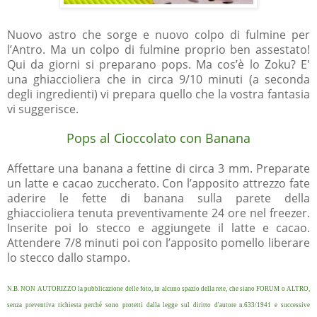
Nuovo astro che sorge e nuovo colpo di fulmine per
l’Antro. Ma un colpo di fulmine proprio ben assestato!
Qui da giorni si preparano pops. Ma cos’è lo Zoku? E'
una ghiaccioliera che in circa 9/10 minuti (a seconda
degli ingredienti) vi prepara quello che la vostra fantasia
vi suggerisce.
Pops al Cioccolato
con Banana
Affettare una banana a fettine di circa 3 mm. Preparate
un latte e cacao zuccherato. Con l’apposito attrezzo fate
aderire le fette di banana sulla parete della
ghiaccioliera tenuta preventivamente 24 ore nel freezer.
Inserite poi lo stecco e aggiungete il latte e cacao.
Attendere 7/8 minuti poi con l’apposito pomello liberare
lo stecco dallo stampo.
N.B. NON AUTORIZZO la pubblicazione delle foto, in alcuno spazio della rete, che siano FORUM o ALTRO,
senza preventiva richiesta perché sono protetti dalla legge sul diritto d'autore n.633/1941 e successive