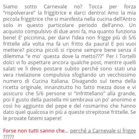
Siamo sotto Carnevale no? Tocca per forza
“rispolverare” la friggitrice e darci dentro! Amo la mia
piccola friggitrice che si manifesta nella cucina dell’Antro
solo in questo particolare periodo dell’anno. Un
acquisto compulsivo di due anni fa, ma quanto funziona
bene! E’ piccinina, per darvi l’idea non frigge più di 5/6
frittelle alla volta ma fa un fritto da paura! E poi vuoi
mettere? piccina picciò si ripone sempre bene senza il
dilemma “e mo' questa dove la metto???” Per i Tortelli
dolci vi fo aspettare ancora qualche post, mentre quelli
salati ve li devo postare subito perché sono stati una
vera rivelazione compulsiva sfogliando un vecchissimo
numero di Cucina Italiana. Divagando sul tema della
ricetta originale, innanzitutto ho fatto mezza dose e vi
assicuro che 5/6 persone si “infrittellano” alla grande,
poi il gusto della pastella mi sembrava un po’ anonimo e
così ho aggiunto del pepe e del rosmarino che hanno
dato quel qualcosa in più a queste strepitose frittelle. Se
le provate fatemi sapere!
Forse non tutti sanno che…
perché a Carnevale si frigge
?????