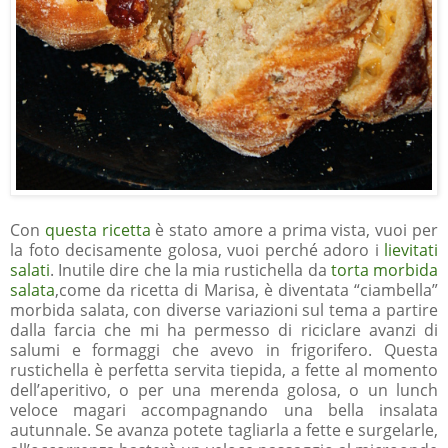
Con
questa ricetta
è stato amore a prima vista, vuoi per
la foto decisamente golosa, vuoi perché adoro i
lievitati
salati
. Inutile dire che la mia rustichella da
torta morbida
salata
,come da ricetta di Marisa, è diventata “ciambella”
morbida salata, con diverse variazioni sul tema a partire
dalla farcia che mi ha permesso di riciclare avanzi di
salumi e formaggi che avevo in frigorifero. Questa
rustichella è perfetta servita tiepida, a fette al momento
dell’aperitivo, o per una merenda golosa, o un lunch
veloce magari accompagnando una bella insalata
autunnale. Se avanza potete tagliarla a fette e surgelarle,