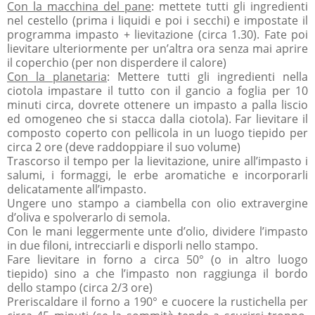
Con la macchina del pane
: mettete tutti gli ingredienti
nel cestello (prima i liquidi e poi i secchi) e impostate il
programma impasto + lievitazione (circa 1.30). Fate poi
lievitare ulteriormente per un’altra ora senza mai aprire
il coperchio (per non disperdere il calore)
Con la planetaria
: Mettere tutti gli ingredienti nella
ciotola impastare il tutto con il gancio a foglia per 10
minuti circa, dovrete ottenere un impasto a palla liscio
ed omogeneo che si stacca dalla ciotola). Far lievitare il
composto coperto con pellicola in un luogo tiepido per
circa 2 ore (deve raddoppiare il suo volume)
Trascorso il tempo per la lievitazione, unire all’impasto i
salumi, i formaggi, le erbe aromatiche e incorporarli
delicatamente all’impasto.
Ungere uno stampo a ciambella con olio extravergine
d’oliva e spolverarlo di semola.
Con le mani leggermente unte d’olio, dividere l’impasto
in due filoni, intrecciarli e disporli nello stampo.
Fare lievitare in forno a circa 50° (o in altro luogo
tiepido) sino a che l’impasto non raggiunga il bordo
dello stampo (circa 2/3 ore)
Preriscaldare il forno a 190° e cuocere la rustichella per