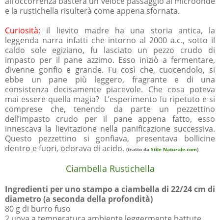
all’occorrenza basterà un veloce passaggio al microonde
e la rustichella risulterà come appena sfornata.
Curiosità:
il lievito madre ha una storia antica, la
leggenda narra infatti che intorno al 2000 a.c., sotto il
caldo sole egiziano, fu lasciato un pezzo crudo di
impasto per il pane azzimo. Esso iniziò a fermentare,
divenne gonfio e grande. Fu così che, cuocendolo, si
ebbe un pane più leggero, fragrante e di una
consistenza decisamente piacevole. Che cosa poteva
mai essere quella magia? L’esperimento fu ripetuto e si
comprese che, tenendo da parte un pezzettino
dell’impasto crudo per il pane appena fatto, esso
innescava la lievitazione nella panificazione successiva.
Questo pezzettino si gonfiava, presentava bollicine
dentro e fuori, odorava di acido.
(tratto da
Stile Naturale.com
)
Ciambella Rustichella
Ingredienti per uno stampo a ciambella di 22/24 cm di
diametro (a seconda della profondità)
80 g di burro fuso
2 uova a temperatura ambiente leggermente battute