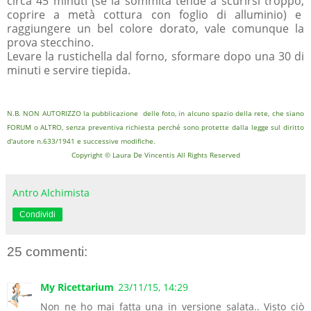
circa 45 minuti (se la sommità tende a scurirsi troppo,
coprire a metà cottura con foglio di alluminio) e
raggiungere un bel colore dorato, vale comunque la
prova stecchino.
Levare la rustichella dal forno, sformare dopo una 30 di
minuti e servire tiepida.
N.B. NON AUTORIZZO la pubblicazione delle foto, in alcuno spazio della rete, che siano
FORUM o ALTRO, senza preventiva richiesta perché sono protette dalla legge sul diritto
d'autore n.633/1941 e successive modifiche.
Copyright © Laura De Vincentis All Rights Reserved
Antro Alchimista
Condividi
25 commenti:
My Ricettarium
23/11/15, 14:29
Non ne ho mai fatta una in versione salata.. Visto ciò