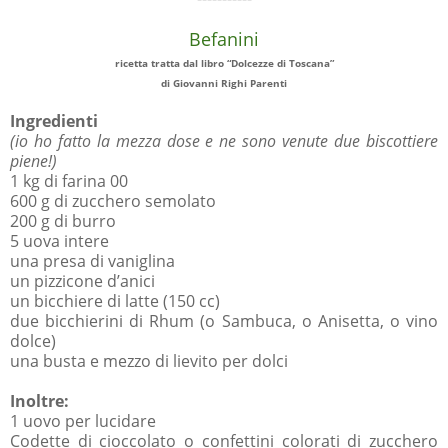
Befanini
ricetta tratta dal libro “Dolcezze di Toscana”
di Giovanni Righi Parenti
Ingredienti
(io ho fatto la mezza dose e ne sono venute due biscottiere
piene!)
1 kg di farina 00
600 g di zucchero semolato
200 g di burro
5 uova intere
una presa di vaniglina
un pizzicone d’anici
un bicchiere di latte (150 cc)
due bicchierini di Rhum (o Sambuca, o Anisetta, o vino
dolce)
una busta e mezzo di lievito per dolci
Inoltre:
1 uovo per lucidare
Codette di cioccolato o confettini colorati di zucchero