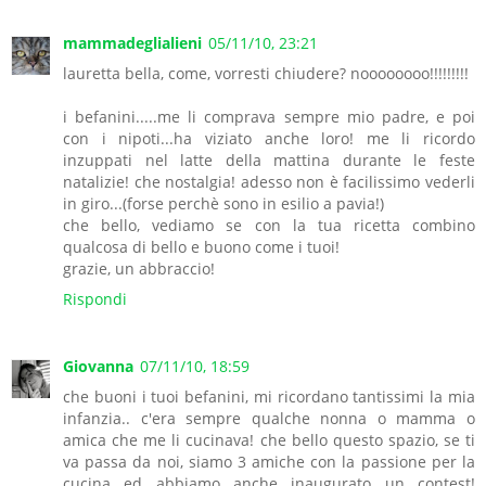
mammadeglialieni
05/11/10, 23:21
lauretta bella, come, vorresti chiudere? noooooooo!!!!!!!!!
i befanini.....me li comprava sempre mio padre, e poi
con i nipoti...ha viziato anche loro! me li ricordo
inzuppati nel latte della mattina durante le feste
natalizie! che nostalgia! adesso non è facilissimo vederli
in giro...(forse perchè sono in esilio a pavia!)
che bello, vediamo se con la tua ricetta combino
qualcosa di bello e buono come i tuoi!
grazie, un abbraccio!
Rispondi
Giovanna
07/11/10, 18:59
che buoni i tuoi befanini, mi ricordano tantissimi la mia
infanzia.. c'era sempre qualche nonna o mamma o
amica che me li cucinava! che bello questo spazio, se ti
va passa da noi, siamo 3 amiche con la passione per la
cucina ed abbiamo anche inaugurato un contest!