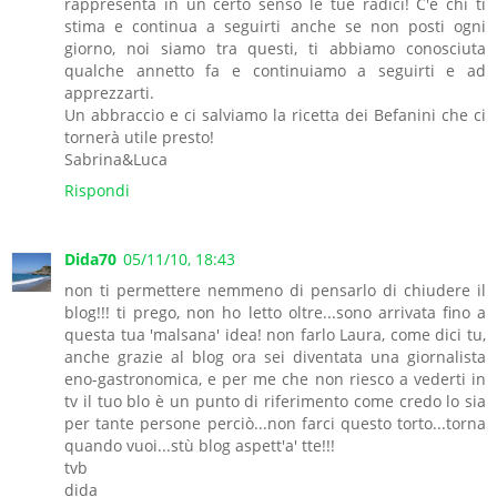
rappresenta in un certo senso le tue radici! C'è chi ti
stima e continua a seguirti anche se non posti ogni
giorno, noi siamo tra questi, ti abbiamo conosciuta
qualche annetto fa e continuiamo a seguirti e ad
apprezzarti.
Un abbraccio e ci salviamo la ricetta dei Befanini che ci
tornerà utile presto!
Sabrina&Luca
Rispondi
Dida70
05/11/10, 18:43
non ti permettere nemmeno di pensarlo di chiudere il
blog!!! ti prego, non ho letto oltre...sono arrivata fino a
questa tua 'malsana' idea! non farlo Laura, come dici tu,
anche grazie al blog ora sei diventata una giornalista
eno-gastronomica, e per me che non riesco a vederti in
tv il tuo blo è un punto di riferimento come credo lo sia
per tante persone perciò...non farci questo torto...torna
quando vuoi...stù blog aspett'a' tte!!!
tvb
dida