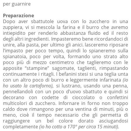
per guarnire
Preparazione
Dopo aver sbattutole uova con lo zucchero in una
zuppiera, vi si mescola la farina e il burro che avremo
intiepidito per renderlo abbastanza fluido ed il resto
degli altri ingredienti. Impasteremo bene ricordandoci di
unire, alla pasta, per ultimo gli anici. lasceremo riposare
l’impasto per poco tempo, quindi lo spianeremo sulla
spianatoia, poco per volta, formando uno strato alto
poco più di mezzo centimetro che taglieremo con le
apposite “stampine” sagomate, taglienti, rimpastando
continuamente i ritagli. I befanini stesi si una teglia unta
con un altro poco di burro e leggermente infarinata
(io
ho usato la cartaforno),
si lustrano, usando una penna,
pennellandoli con un poco d’uovo sbattuto e quindi si
decorano con codette di cioccolato o confettini
multicolori di zucchero. Infornare in forno non troppo
caldo dove rimangono per una ventina di minuti, più o
meno, cioè il tempo necessario che gli permetta di
raggiungere un bel colore dorato asciugandosi
completamente
(io ho cotto a 170° per circa 15 minuti).