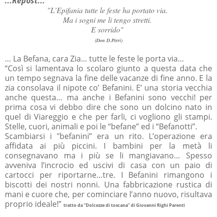
...Repost...
"L’Epifania tutte le feste ha portato via.
Ma i sogni me li tengo stretti.
E sorrido"
(Don D.Pirri)
… La Befana, cara Zia… tutte le feste le porta via…
“Così si lamentava lo scolaro giunto a questa data che
un tempo segnava la fine delle vacanze di fine anno. E la
zia consolava il nipote co’ Befanini. E’ una storia vecchia
anche questa… ma anche i Befanini sono vecchi! per
prima cosa vi debbo dire che sono un dolcino nato in
quel di Viareggio e che per farli, ci vogliono gli stampi.
Stelle, cuori, animali e poi le “befane” ed i “Befanotti”.
Scambiarsi i "befanini” era un rito. L’operazione era
affidata ai più piccini. I bambini per la metà li
consegnavano ma i più se li mangiavano… Spesso
avveniva l’incrocio ed uscivi di casa con un paio di
cartocci per riportarne…tre. I Befanini rimangono i
biscotti dei nostri nonni. Una fabbricazione rustica di
mani e cuore che, per cominciare l’anno nuovo, risultava
proprio ideale!”
tratto da “Dolcezze di toscana” di Giovanni Righi Parenti