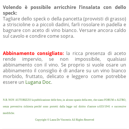
Volendo è possibile arricchire l’insalata con dello
speck:
Tagliare dello speck o della pancetta (provvisti di grasso)
a striscioline o a piccoli dadini, farli rosolare in padella e
bagnare con aceto di vino bianco. Versare ancora caldo
sul cavolo e condire come sopra.
Abbinamento consigliato:
la ricca presenza di aceto
rende impervio, se non impossibile, qualsiasi
abbinamento con il vino. Se proprio si vuole osare un
abbinamento il consiglio è di andare su un vino bianco
morbido, fruttato, delicato e leggero come potrebbe
essere un
Lugana Doc
.
N.B. NON AUTORIZZO la pubblicazione delle foto, in alcuno spazio della rete, che siano FORUM o ALTRO,
senza preventiva richiesta perché sono protetti dalla legge sul diritto d'autore n.633/1941 e successive
modifiche.
Copyright © Laura De Vincentis All Rights Reserved