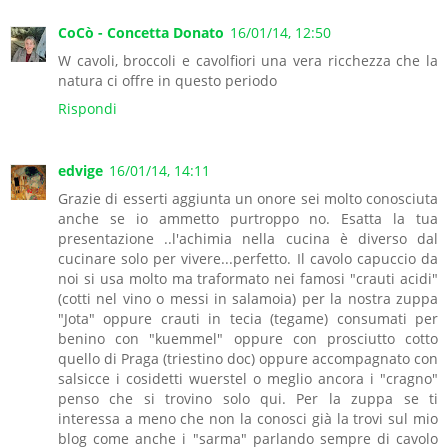
CoCò - Concetta Donato
16/01/14, 12:50
W cavoli, broccoli e cavolfiori una vera ricchezza che la
natura ci offre in questo periodo
Rispondi
edvige
16/01/14, 14:11
Grazie di esserti aggiunta un onore sei molto conosciuta
anche se io ammetto purtroppo no. Esatta la tua
presentazione ..l'achimia nella cucina è diverso dal
cucinare solo per vivere...perfetto. Il cavolo capuccio da
noi si usa molto ma traformato nei famosi "crauti acidi"
(cotti nel vino o messi in salamoia) per la nostra zuppa
"Jota" oppure crauti in tecia (tegame) consumati per
benino con "kuemmel" oppure con prosciutto cotto
quello di Praga (triestino doc) oppure accompagnato con
salsicce i cosidetti wuerstel o meglio ancora i "cragno"
penso che si trovino solo qui. Per la zuppa se ti
interessa a meno che non la conosci già la trovi sul mio
blog come anche i "sarma" parlando sempre di cavolo