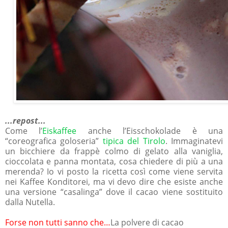
...repost...
Come l’
Eiskaffee
anche l’Eisschokolade è una
“coreografica goloseria”
tipica del Tirolo
. Immaginatevi
un bicchiere da frappè colmo di gelato alla vaniglia,
cioccolata e panna montata, cosa chiedere di più a una
merenda? Io vi posto la ricetta così come viene servita
nei Kaffee Konditorei, ma vi devo dire che esiste anche
una versione “casalinga” dove il cacao viene sostituito
dalla Nutella.
Forse non tutti sanno che…
La polvere di cacao