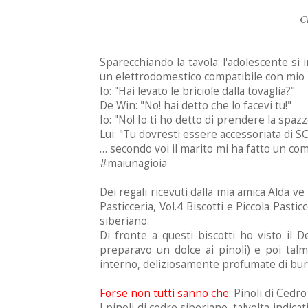
C
Sparecchiando la tavola: l'adolescente si i
un elettrodomestico compatibile con mio m
Io: "Hai levato le briciole dalla tovaglia?"
De Win: "No! hai detto che lo facevi tu!"
Io: "No! Io ti ho detto di prendere la spaz
Lui: "Tu dovresti essere accessoriata di S
… secondo voi il marito mi ha fatto un c
#maiunagioia
Dei regali ricevuti dalla mia amica Alda v
Pasticceria, Vol.4 Biscotti e Piccola Pasti
siberiano.
Di fronte a questi biscotti ho visto il D
preparavo un dolce ai pinoli) e poi tal
interno, deliziosamente profumate di burr
Forse non tutti sanno che:
Pinoli di Cedro
I pinoli di cedro siberiano, talvolta indica