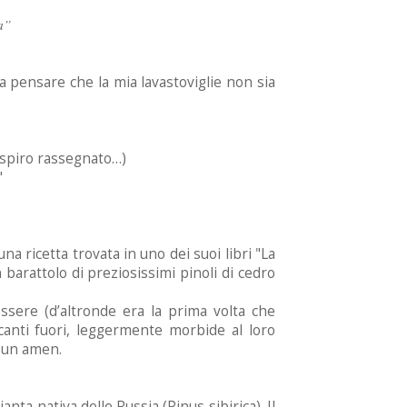
a”
o a pensare che la mia lavastoviglie non sia
(sospiro rassegnato…)
"
a ricetta trovata in uno dei suoi libri "La
n barattolo di preziosissimi pinoli di cedro
 essere (d’altronde era la prima volta che
canti fuori, leggermente morbide al loro
n un amen.
anta nativa delle Russia (Pinus sibirica). Il