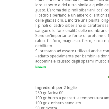
loro aspetto è del tutto simile a quello de
gusto. L’aroma dei pinoli siberiani, così c
Il cedro siberiano è un albero di antichi
delle glaciazioni. È inoltre una pianta lon
I pinoli di cedro siberiano si caratterizz
sangue e le funzionalità delle membrane ce
Sono un’importante fonte di proteine e f
calcio, fosforo, magnesio, ferro, zinco e
debilitato.
Si prestano ad essere utilizzati anche com
- adatto specialmente per bambini e donne i
addominale causato dagli spasmi muscolari
Magazine
Ingredienti per 2 teglie
250 gr farina 00
100 gr burro a pezzetti a temperatura a
100 gr zucchero semolato
50 gr ricotta