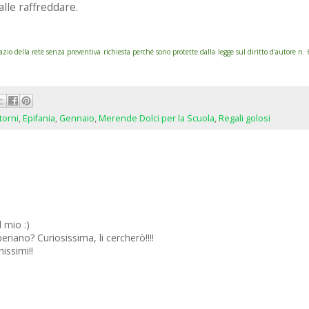
alle raffreddare.
 della rete senza preventiva richiesta perché sono protette dalla legge sul diritto d'autore n
torni
,
Epifania
,
Gennaio
,
Merende Dolci per la Scuola
,
Regali golosi
 mio :)
eriano? Curiosissima, li cercherò!!!!
nissimi!!