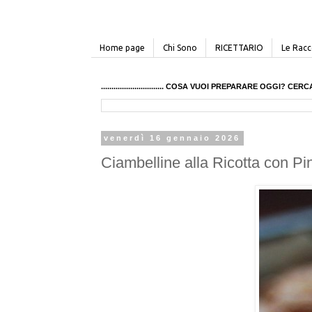
Home page
Chi Sono
RICETTARIO
Le Racco
.............................. COSA VUOI PREPARARE OGGI? 
venerdì 16 gennaio 2026
Ciambelline alla Ricotta con Pi