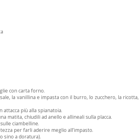
ta
glie con carta forno.
i sale, la vanillina e impasta con il burro, lo zucchero, la ricotta, 
attacca più alla spianatoia.
a matita, chiudili ad anello e allineali sulla placca.
sulle ciambelline.
ezza per farli aderire meglio all’impasto.
o sino a doratura).