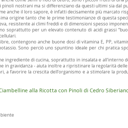
i pinoli nostrani ma si differenziano da questi ultimi sia dal p
ome anche il loro sapore, è infatti decisamente più marcato risp
ssima origine tanto che le prime testimonianze di questa spec
geva, resistente ai climi freddi e di dimensioni spesso imponent
ano soprattutto per un elevato contenuto di acidi grassi “buoni
llulari.
ibre, contengono anche buone dosi di vitamina E, PP, vitamine
 potassio. Sono perciò uno spuntino ideale per chi pratica spo
e ingrediente di cucina, soprattutto in insalata e all'interno 
n gravidanza - aiuta inoltre a ripristinare la regolarità delle 
, a favorire la crescita dell’organismo e a stimolare la pro
Ciambelline alla Ricotta con Pinoli di Cedro Siberian
mbiente