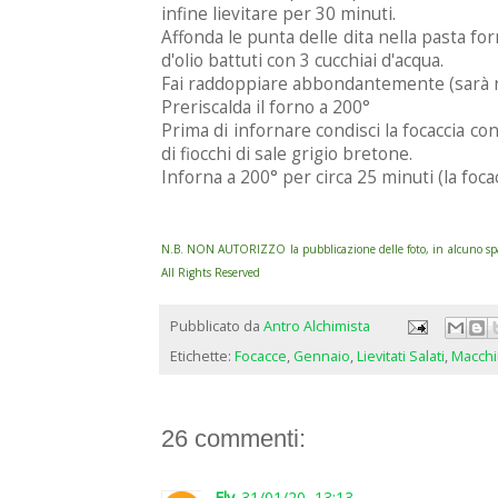
infine lievitare per 30 minuti.
Affonda le punta delle dita nella pasta fo
d'olio battuti con 3 cucchiai d'acqua.
Fai raddoppiare abbondantemente (sarà n
Preriscalda il forno a 200°
Prima di infornare condisci la focaccia con
di fiocchi di sale grigio bretone.
Inforna a 200° per circa 25 minuti (la foc
N.B. NON AUTORIZZO la pubblicazione delle foto, in alcuno spazio
All Rights Reserved
Pubblicato da
Antro Alchimista
Etichette:
Focacce
,
Gennaio
,
Lievitati Salati
,
Macchi
26 commenti:
Ely
31/01/20, 13:13