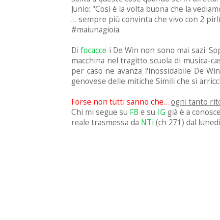
Junio: "Così è la volta buona che la vediamo
… sempre più convinta che vivo con 2 pir
#maiunagioia.
Di
focacce
i De Win non sono mai sazi. Sopr
macchina nel tragitto scuola di musica-cas
per caso ne avanza l'inossidabile De Win 
genovese delle mitiche Simili che si arricch
Forse non tutti sanno che…
ogni tanto ri
Chi mi segue su
FB
e su
IG
già è a conosc
reale trasmessa da
NTi
(ch 271) dal lunedi