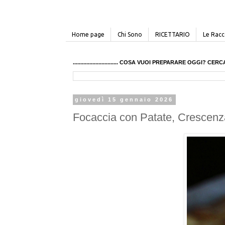
Home page
Chi Sono
RICETTARIO
Le Racco
.............................. COSA VUOI PREPARARE OGGI? 
giovedì 15 gennaio 2026
Focaccia con Patate, Crescenz