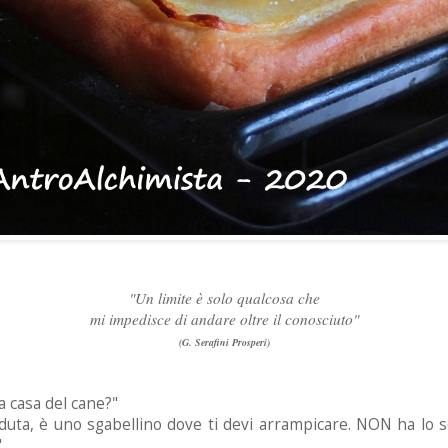
"Un limite è solo qualcosa che
mi impedisce di andare oltre il conosciuto"
(G. Serafini Prosperi)
a casa del cane?"
eduta, è uno sgabellino dove ti devi arrampicare. NON ha lo 
"