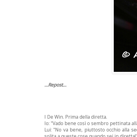
...Repost...
I De Win. Prima della diretta.
Io: "Vado bene così o sembro pettinata all
Lui: "No va bene, piuttosto occhio alla s
solita a queste cose quando sei in diretta!