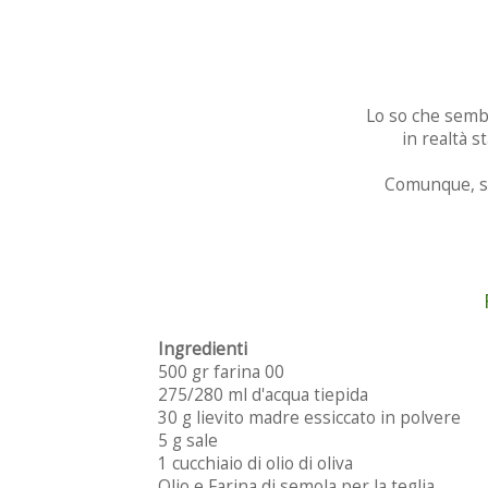
Lo so che sembr
in realtà 
Comunque, se 
Ingredienti
500 gr farina 00
275/280 ml d'acqua tiepida
30 g lievito madre essiccato in polvere
5 g sale
1 cucchiaio di olio di oliva
Olio e Farina di semola per la teglia