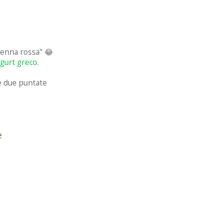
 penna rossa" 😂
ogurt greco
.
me due puntate
e