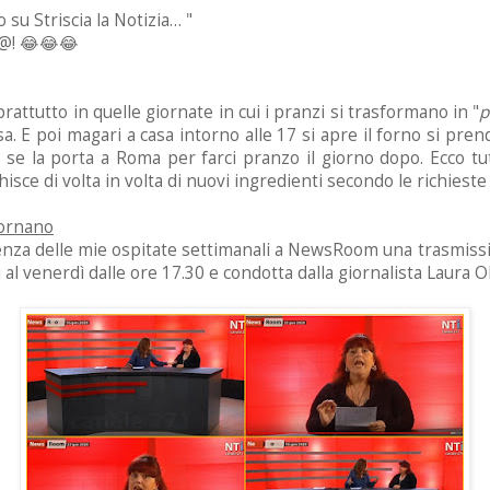
 su Striscia la Notizia… "
l@! 😂😂😂
attutto in quelle giornate in cui i pranzi si trasformano in "
p
a. E poi magari a casa intorno alle 17 si apre il forno si pre
se la porta a Roma per farci pranzo il giorno dopo. Ecco tutta 
isce di volta in volta di nuovi ingredienti secondo le richieste d
tornano
enza delle mie ospitate settimanali a NewsRoom una trasmissi
 al venerdì dalle ore 17.30 e condotta dalla giornalista Laura O