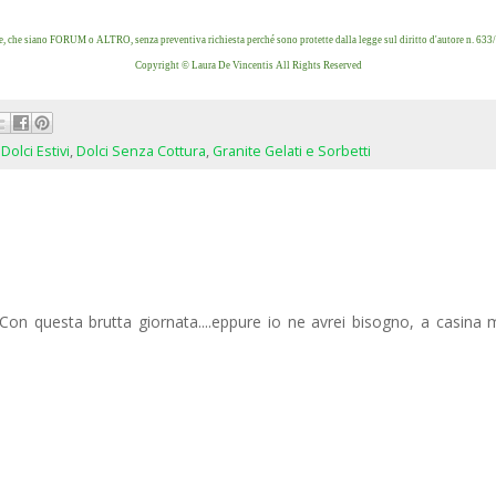
 che siano FORUM o ALTRO, senza preventiva richiesta perché sono protette dalla legge sul diritto d'autore n. 633
Copyright © Laura De Vincentis All Rights Reserved
,
Dolci Estivi
,
Dolci Senza Cottura
,
Granite Gelati e Sorbetti
 Con questa brutta giornata....eppure io ne avrei bisogno, a casina