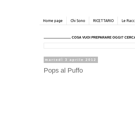
Home page
Chi Sono
RICETTARIO
Le Racco
.............................. COSA VUOI PREPARARE OGGI? 
martedì 3 aprile 2012
Pops al Puffo