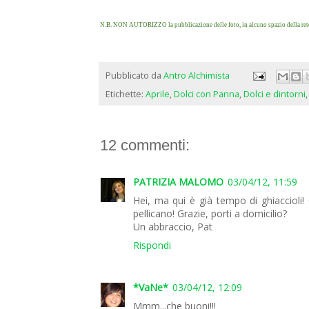
N.B. NON AUTORIZZO la pubblicazione delle foto, in alcuno spazio della rete,
Pubblicato da
Antro Alchimista
Etichette:
Aprile
,
Dolci con Panna
,
Dolci e dintorni
12 commenti:
PATRIZIA MALOMO
03/04/12, 11:59
Hei, ma qui è già tempo di ghiaccioli!
pellicano! Grazie, porti a domicilio?
Un abbraccio, Pat
Rispondi
*VaNe*
03/04/12, 12:09
Mmm...che buoni!!!