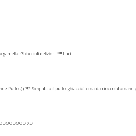
amella. Ghiaccioli deliziosi!!!!!!! baci
de Puffo :)) ?!?! Simpatico il puffo-ghiacciolo ma da cioccolatomane 
OOOOOOOOOO XD