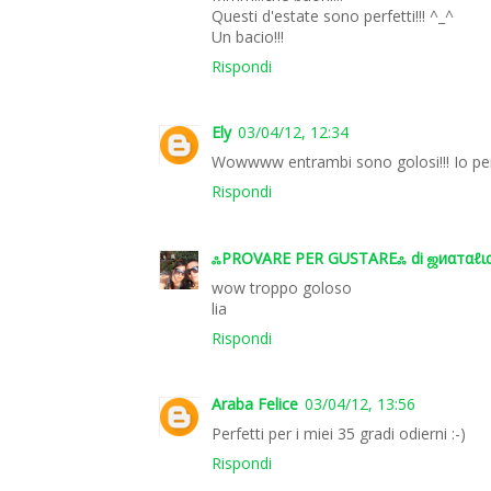
Questi d'estate sono perfetti!!! ^_^
Un bacio!!!
Rispondi
Ely
03/04/12, 12:34
Wowwww entrambi sono golosi!!! Io però 
Rispondi
ஃPROVARE PER GUSTAREஃ di ஜиαтαℓια
wow troppo goloso
lia
Rispondi
Araba Felice
03/04/12, 13:56
Perfetti per i miei 35 gradi odierni :-)
Rispondi