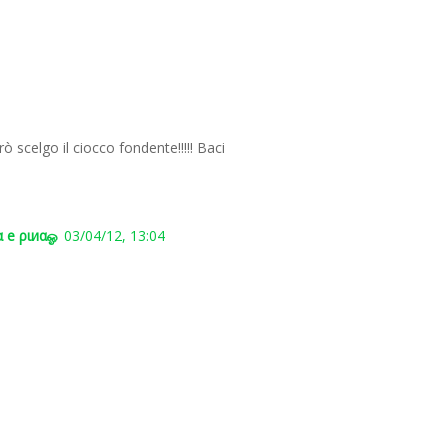
scelgo il ciocco fondente!!!!! Baci
 e ριиαஓ
03/04/12, 13:04