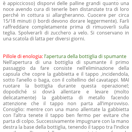
è appiccicoso) disporvi delle palline grandi quanto una
noce avendo cura di tenerle ben distanziate tra di loro
perché in cottura si allargheranno. Cuocere per circa
15/18 minuti (i bordi devono dorare leggermente). Farli
raffreddare completamente prima di rimuoverli sulla
teglia. Spolverarli di zucchero a velo. Si conservano in
una scatola di latta per diversi giorni.
Pillole di enologia:
l’apertura della bottiglia di spumante
Nell’apertura di una bottiglia di spumante il primo
passaggio da fare consiste nell’eliminazione della
capsula che copre la gabbietta e il tappo ,incidendola,
sotto l’anello o baga, con il coltellino del cavatappi. MAI
ruotare la bottiglia durante questa operazione!;
dopodiché si dovrà allentare e levare (molto
delicatamente) la gabbietta di metallo facendo
attenzione che il tappo non parta all’improvviso.
Consiglio: mentre con una mano allentate la gabbietta
con l’altra tenete il tappo ben fermo per evitare che
parta di colpo. Successivamente impugnare con la mano
destra la base della bottiglia, tenendo il tappo tra l’indice