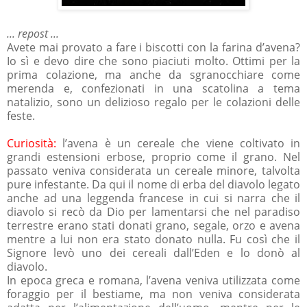
... repost ...
Avete mai provato a fare i biscotti con la farina d’avena?
Io sì e devo dire che sono piaciuti molto. Ottimi per la
prima colazione, ma anche da sgranocchiare come
merenda e, confezionati in una scatolina a tema
natalizio, sono un delizioso regalo per le colazioni delle
feste.
Curiosità:
l’avena è un cereale che viene coltivato in
grandi estensioni erbose, proprio come il grano. Nel
passato veniva considerata un cereale minore, talvolta
pure infestante. Da qui il nome di erba del diavolo legato
anche ad una leggenda francese in cui si narra che il
diavolo si recò da Dio per lamentarsi che nel paradiso
terrestre erano stati donati grano, segale, orzo e avena
mentre a lui non era stato donato nulla. Fu così che il
Signore levò uno dei cereali dall’Eden e lo donò al
diavolo.
In epoca greca e romana, l’avena veniva utilizzata come
foraggio per il bestiame, ma non veniva considerata