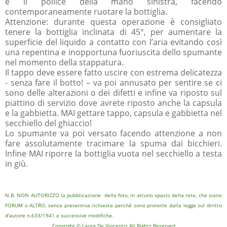
e il pollice della mano sinistra, facendo
contemporaneamente ruotare la bottiglia.
Attenzione: durante questa operazione è consigliato
tenere la bottiglia inclinata di 45°, per aumentare la
superficie del liquido a contatto con l’aria evitando così
una repentina e inopportuna fuoriuscita dello spumante
nel momento della stappatura.
Il tappo deve essere fatto uscire con estrema delicatezza
- senza fare il botto! – va poi annusato per sentire se ci
sono delle alterazioni o dei difetti e infine va riposto sul
piattino di servizio dove avrete riposto anche la capsula
e la gabbietta. MAI gettare tappo, capsula e gabbietta nel
secchiello del ghiaccio!
Lo spumante va poi versato facendo attenzione a non
fare assolutamente tracimare la spuma dai bicchieri.
Infine MAI riporre la bottiglia vuota nel secchiello a testa
in giù.
N.B. NON AUTORIZZO la pubblicazione delle foto, in alcuno spazio della rete, che siano
FORUM o ALTRO, senza preventiva richiesta perché sono protette dalla legge sul diritto
d'autore n.633/1941 e successive modifiche.
Copyright © Laura De Vincentis All Rights Reserved