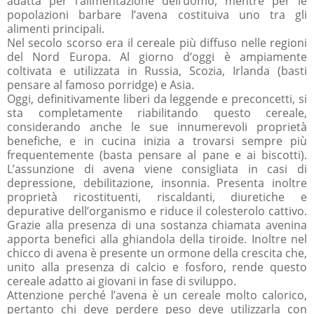
adatta per l’alimentazione dell’uomo, mentre per le
popolazioni barbare l’avena costituiva uno tra gli
alimenti principali.
Nel secolo scorso era il cereale più diffuso nelle regioni
del Nord Europa. Al giorno d’oggi è ampiamente
coltivata e utilizzata in Russia, Scozia, Irlanda (basti
pensare al famoso porridge) e Asia.
Oggi, definitivamente liberi da leggende e preconcetti, si
sta completamente riabilitando questo cereale,
considerando anche le sue innumerevoli proprietà
benefiche, e in cucina inizia a trovarsi sempre più
frequentemente (basta pensare al pane e ai biscotti).
L’assunzione di avena viene consigliata in casi di
depressione, debilitazione, insonnia. Presenta inoltre
proprietà ricostituenti, riscaldanti, diuretiche e
depurative dell’organismo e riduce il colesterolo cattivo.
Grazie alla presenza di una sostanza chiamata avenina
apporta benefici alla ghiandola della tiroide. Inoltre nel
chicco di avena è presente un ormone della crescita che,
unito alla presenza di calcio e fosforo, rende questo
cereale adatto ai giovani in fase di sviluppo.
Attenzione perché l’avena è un cereale molto calorico,
pertanto chi deve perdere peso deve utilizzarla con