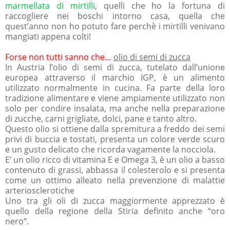
marmellata di mirtilli
, quelli che ho la fortuna di
raccogliere nei boschi intorno casa, quella che
quest’anno non ho potuto fare perchè i mirtilli venivano
mangiati appena colti!
Forse non tutti sanno che…
olio di semi di zucca
In Austria l’olio di semi di zucca, tutelato dall’unione
europea attraverso il marchio IGP, è un alimento
utilizzato normalmente in cucina. Fa parte della loro
tradizione alimentare e viene ampiamente utilizzato non
solo per condire insalata, ma anche nella preparazione
di zucche, carni grigliate, dolci, pane e tanto altro.
Questo olio si ottiene dalla spremitura a freddo dei semi
privi di buccia e tostati, presenta un colore verde scuro
e un gusto delicato che ricorda vagamente la nocciola.
E’ un olio ricco di vitamina E e Omega 3, è un olio a basso
contenuto di grassi, abbassa il colesterolo e si presenta
come un ottimo alleato nella prevenzione di malattie
arteriosclerotiche
Uno tra gli oli di zucca maggiormente apprezzato è
quello della regione della Stiria definito anche “oro
nero”.