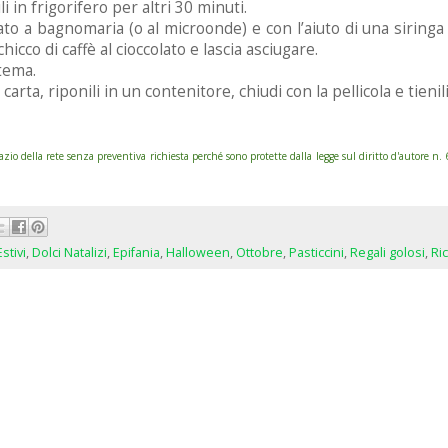
 in frigorifero per altri 30 minuti.
lato a bagnomaria (o al microonde) e con l’aiuto di una siringa
icco di caffè al cioccolato e lascia asciugare.
 tema.
 carta, riponili in un contenitore, chiudi con la pellicola e tien
 della rete senza preventiva richiesta perché sono protette dalla legge sul diritto d'autore n
Estivi
,
Dolci Natalizi
,
Epifania
,
Halloween
,
Ottobre
,
Pasticcini
,
Regali golosi
,
Ric