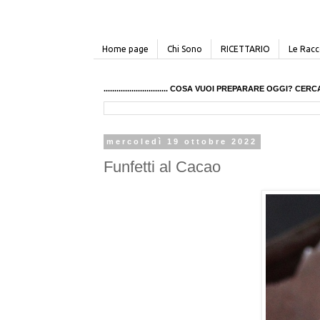
Home page
Chi Sono
RICETTARIO
Le Racco
.............................. COSA VUOI PREPARARE OGGI? 
mercoledì 19 ottobre 2022
Funfetti al Cacao