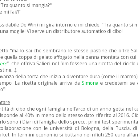
 "Tra quanto si mangia?"
 mi fai?!"
nossidabile De Win) mi gira intorno e mi chiede: "Tra quanto si 
una moglie! Vi serve un distributore automatico di cibo!
detto “ma lo sai che sembrano le stesse pastine che offre Sa
quella coppa di gelato affogato nella panna montata con cui ini
nere
” che offriva Salieri nel film fossero una ricetta del ricicl
stine…).
anza della torta che inizia a diventare dura (come il marmo)
empo. La ricetta originale arriva da
Simona
e credetemi se v
o”!
ntare
antità di cibo che ogni famiglia nell’arco di un anno getta nel ce
sponde al 40% in meno dello stesso dato riferito al 2016. Ciò s
rlo sono i Diari di famiglia dello spreco, primi test speriment
collaborazione con le università di Bologna, della Tuscia, di
. In termini economici si buttano nei rifiuti 250 euro all’ann