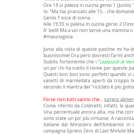
Ore 19 si palesa in cucina genio 1 (Junio):
Io: "Ma hai pranzato alle 15… che domande
Genio 1 esce di scena…
Alle 19.30 si palesa in cucina genio 2 (l'i
A' belli! Ma a voi non serve una mamma o 
#maiunagioia
Junio alla vista di queste pastine mi ha 
buonissime! Ora però dovresti farmi anche 
Dubito fortemente che i “
capezzoli di Ve
un po’ chi ha scelto il nome per queste pa
Questi bon bon sono perfetti quando vi av
vasetti di marmellata aperti da troppo t
secondo il mantra del “riciclato è più golos
Forse non tutti sanno che…
spreco alime
Come riferito da Coldiretti, infatti, la qu
Una percentuale ancora alta, ma che corri
sono state un po’ più virtuose. A racconta
italiane dal Ministero dell’Ambiente in 
campagna Spreco Zero di Last Minute Market