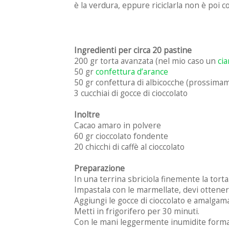
è la verdura, eppure riciclarla non è poi cos
Ingredienti per circa 20 pastine
200 gr torta avanzata (nel mio caso un
cia
50 gr
confettura d’arance
50 gr confettura di albicocche (prossimam
3 cucchiai di gocce di cioccolato
Inoltre
Cacao amaro in polvere
60 gr cioccolato fondente
20 chicchi di caffè al cioccolato
Preparazione
In una terrina sbriciola finemente la torta
Impastala con le marmellate, devi ottene
Aggiungi le gocce di cioccolato e amalgama 
Metti in frigorifero per 30 minuti.
Con le mani leggermente inumidite forma dei