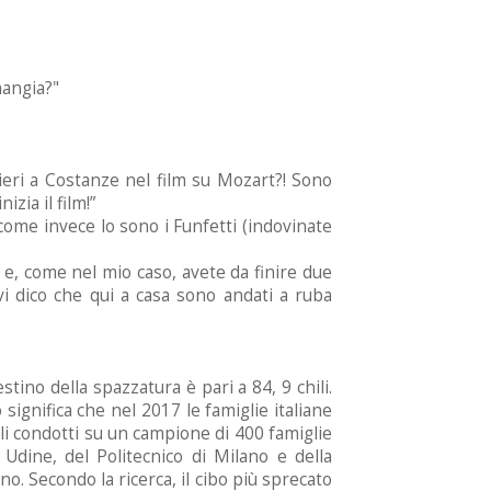
mangia?"
lieri a Costanze nel film su Mozart?! Sono
zia il film!”
o come invece lo sono i Funfetti (indovinate
 e, come nel mio caso, avete da finire due
i dico che qui a casa sono andati a ruba
stino della spazzatura è pari a 84, 9 chili.
ignifica che nel 2017 le famiglie italiane
ali condotti su un campione di 400 famiglie
 Udine, del Politecnico di Milano e della
o. Secondo la ricerca, il cibo più sprecato