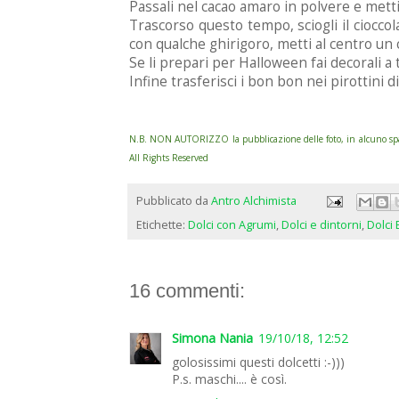
Passali nel cacao amaro in polvere e mettili
Trascorso questo tempo, sciogli il ciocco
con qualche ghirigoro, metti al centro un ch
Se li prepari per Halloween fai decorali a
Infine trasferisci i bon bon nei pirottini di
N.B. NON AUTORIZZO la pubblicazione delle foto, in alcuno spazio
All Rights Reserved
Pubblicato da
Antro Alchimista
Etichette:
Dolci con Agrumi
,
Dolci e dintorni
,
Dolci 
16 commenti:
Simona Nania
19/10/18, 12:52
golosissimi questi dolcetti :-)))
P.s. maschi.... è così.