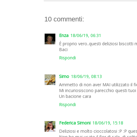
10 commenti:
Enza
18/06/19, 06:31
È proprio vero..questi deliziosi biscott
Baci
Rispondi
Simo
18/06/19, 08:13
Ammetto di non aver MAI utilizzato il fi
Mi incuriosiscono parecchio questi tuoi de
Un bacione cara
Rispondi
Federica Simoni
18/06/19, 15:18
Deliziosi e molto cioccolatosi :P :P quest
Non ho mai usato il fior di sale, di solito