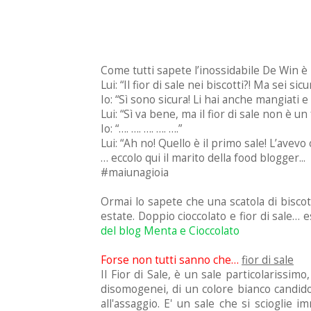
Come tutti sapete l’inossidabile De Win è i
Lui: “Il fior di sale nei biscotti?! Ma sei si
Io: “Sì sono sicura! Li hai anche mangiati e 
Lui: “Sì va bene, ma il fior di sale non è un
Io: “…. …. …. …. ….”
Lui: “Ah no! Quello è il primo sale! L’avevo
… eccolo qui il marito della food blogger...
#maiunagioia
Ormai lo sapete che una scatola di biscott
estate. Doppio cioccolato e fior di sale…
del blog Menta e Cioccolato
Forse non tutti sanno che…
fior di sale
Il Fior di Sale, è un sale particolarissim
disomogenei, di un colore bianco candid
all'assaggio. E' un sale che si scioglie