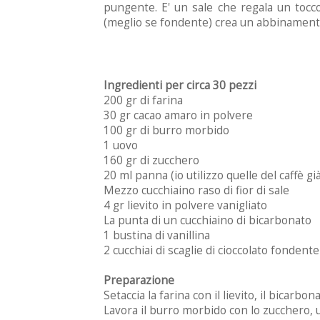
pungente. E' un sale che regala un tocco
(meglio se fondente) crea un abbinamento
Ingredienti per circa 30 pezzi
200 gr di farina
30 gr cacao amaro in polvere
100 gr di burro morbido
1 uovo
160 gr di zucchero
20 ml panna (io utilizzo quelle del caffè gi
Mezzo cucchiaino raso di fior di sale
4 gr lievito in polvere vanigliato
La punta di un cucchiaino di bicarbonato
1 bustina di vanillina
2 cucchiai di scaglie di cioccolato fondente
Preparazione
Setaccia la farina con il lievito, il bicarbonat
Lavora il burro morbido con lo zucchero, u