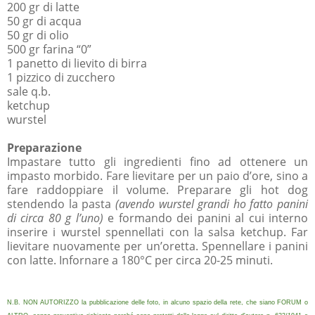
200 gr di latte
50 gr di acqua
50 gr di olio
500 gr farina “0”
1 panetto di lievito di birra
1 pizzico di zucchero
sale q.b.
ketchup
wurstel
Preparazione
Impastare tutto gli ingredienti fino ad ottenere un
impasto morbido. Fare lievitare per un paio d’ore, sino a
fare raddoppiare il volume. Preparare gli hot dog
stendendo la pasta
(avendo wurstel grandi ho fatto panini
di circa 80 g l’uno)
e formando dei panini al cui interno
inserire i wurstel spennellati con la salsa ketchup. Far
lievitare nuovamente per un’oretta. Spennellare i panini
con latte. Infornare a 180°C per circa 20-25 minuti.
N.B. NON AUTORIZZO la pubblicazione delle foto, in alcuno spazio della rete, che siano FORUM o