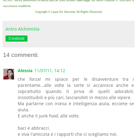
ALTRO, senza preventiva richiesta perché sono protetti dalla legge sul diritto d'autore n. 633/1941 e
successive modifiche.
Copyright © Laura De Vincentis All Rights Reserved
Antro Alchimista
Condividi
14 commenti:
Alessia
11/07/11, 14:12
che forza! mi spiace per le disavventure tra i
parentame...alle volte la sorte si accanisce anche e
soprattutto quando ti priva di quelli adorabili,
insostituibili e più cari, lasciandoti in mezzo alle vipere.
Ma parlarne con ironia e intelligenza aiuta, eccome se
aiuta.
E anche il junk food, alle volte.
baci e abbracci.
e viva l'amicizia e i rapporti che ci scegliamo noi.