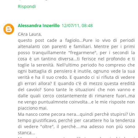
Rispondi
Alessandra Inzerillo
12/07/11, 08:48
CAra Laura,
questo post cade a fagiolo...Pure io vivo di periodi
altenalanti con parenti e familiari. Mentre per i primi
posso tranquillamente "fregarmene", per i secondi la
cosa è un tantino diversa...ti ferisce nel profondo e ti
toglie la serenità. Nell'ultimo periodo ho compreso che
ogni battaglia di pensiero è inutile, ognuno vede la sua
verità e ha il suo credo. E quando ci si rifiuta di vedere
gli errori allora? E quando c'è di mezzo questa eredità
del cavolo? Sono tante le situazioni che non vanno e
dalle quali cerco costantemente di rimanere fuori..ma
ne vengo puntualmnete coinvolta...e le mie risposte non
piacciono mai.
Ma nasco come pecora nera...quindi perchè stupirsi? Un
tempo giustificavo, perchè per carattere ho la tendenza
di vedere "oltre", il perchè....ma adesso non più sono
stanca...