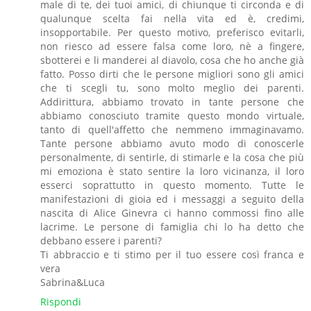
male di te, dei tuoi amici, di chiunque ti circonda e di
qualunque scelta fai nella vita ed è, credimi,
insopportabile. Per questo motivo, preferisco evitarli,
non riesco ad essere falsa come loro, nè a fingere,
sbotterei e li manderei al diavolo, cosa che ho anche già
fatto. Posso dirti che le persone migliori sono gli amici
che ti scegli tu, sono molto meglio dei parenti.
Addirittura, abbiamo trovato in tante persone che
abbiamo conosciuto tramite questo mondo virtuale,
tanto di quell'affetto che nemmeno immaginavamo.
Tante persone abbiamo avuto modo di conoscerle
personalmente, di sentirle, di stimarle e la cosa che più
mi emoziona è stato sentire la loro vicinanza, il loro
esserci soprattutto in questo momento. Tutte le
manifestazioni di gioia ed i messaggi a seguito della
nascita di Alice Ginevra ci hanno commossi fino alle
lacrime. Le persone di famiglia chi lo ha detto che
debbano essere i parenti?
Ti abbraccio e ti stimo per il tuo essere così franca e
vera
Sabrina&Luca
Rispondi