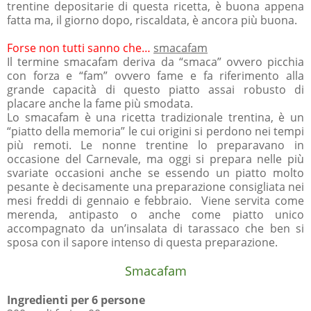
trentine depositarie di questa ricetta, è buona appena
fatta ma, il giorno dopo, riscaldata, è ancora più buona.
Forse non tutti sanno che…
smacafam
Il termine smacafam deriva da “smaca” ovvero picchia
con forza e “fam” ovvero fame e fa riferimento alla
grande capacità di questo piatto assai robusto di
placare anche la fame più smodata.
Lo smacafam è una ricetta tradizionale trentina, è un
“piatto della memoria” le cui origini si perdono nei tempi
più remoti. Le nonne trentine lo preparavano in
occasione del Carnevale, ma oggi si prepara nelle più
svariate occasioni anche se essendo un piatto molto
pesante è decisamente una preparazione consigliata nei
mesi freddi di gennaio e febbraio. Viene servita come
merenda, antipasto o anche come piatto unico
accompagnato da un’insalata di tarassaco che ben si
sposa con il sapore intenso di questa preparazione.
Smacafam
Ingredienti per 6 persone