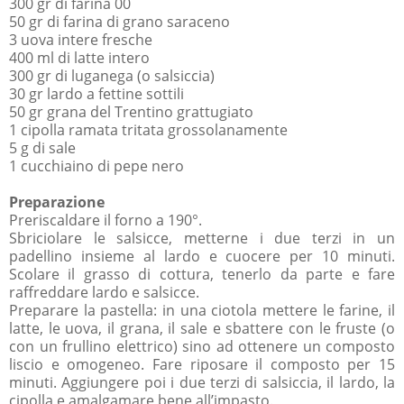
300 gr di farina 00
50 gr di farina di grano saraceno
3 uova intere fresche
400 ml di latte intero
300 gr di luganega (o salsiccia)
30 gr lardo a fettine sottili
50 gr grana del Trentino grattugiato
1 cipolla ramata tritata grossolanamente
5 g di sale
1 cucchiaino di pepe nero
Preparazione
Preriscaldare il forno a 190°.
Sbriciolare le salsicce, metterne i due terzi in un
padellino insieme al lardo e cuocere per 10 minuti.
Scolare il grasso di cottura, tenerlo da parte e fare
raffreddare lardo e salsicce.
Preparare la pastella: in una ciotola mettere le farine, il
latte, le uova, il grana, il sale e sbattere con le fruste (o
con un frullino elettrico) sino ad ottenere un composto
liscio e omogeneo. Fare riposare il composto per 15
minuti. Aggiungere poi i due terzi di salsiccia, il lardo, la
cipolla e amalgamare bene all’impasto.