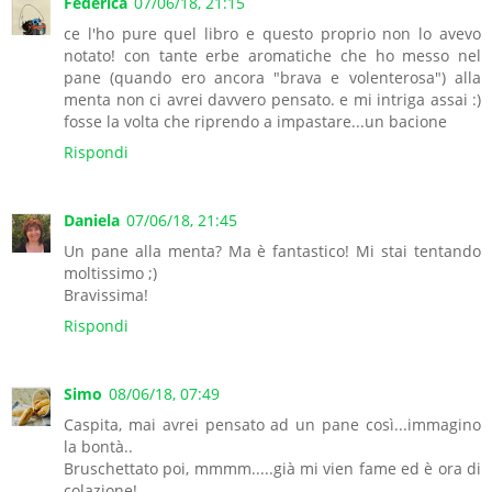
Federica
07/06/18, 21:15
ce l'ho pure quel libro e questo proprio non lo avevo
notato! con tante erbe aromatiche che ho messo nel
pane (quando ero ancora "brava e volenterosa") alla
menta non ci avrei davvero pensato. e mi intriga assai :)
fosse la volta che riprendo a impastare...un bacione
Rispondi
Daniela
07/06/18, 21:45
Un pane alla menta? Ma è fantastico! Mi stai tentando
moltissimo ;)
Bravissima!
Rispondi
Simo
08/06/18, 07:49
Caspita, mai avrei pensato ad un pane così...immagino
la bontà..
Bruschettato poi, mmmm.....già mi vien fame ed è ora di
colazione!