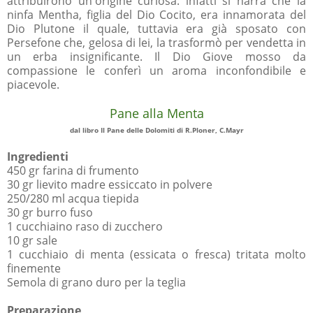
attribuirono un'origine curiosa: infatti si narra che la
ninfa Mentha, figlia del Dio Cocito, era innamorata del
Dio Plutone il quale, tuttavia era già sposato con
Persefone che, gelosa di lei, la trasformò per vendetta in
un erba insignificante. Il Dio Giove mosso da
compassione le conferì un aroma inconfondibile e
piacevole.
Pane alla Menta
dal libro Il Pane delle Dolomiti di R.Ploner, C.Mayr
Ingredienti
450 gr farina di frumento
30 gr lievito madre essiccato in polvere
250/280 ml acqua tiepida
30 gr burro fuso
1 cucchiaino raso di zucchero
10 gr sale
1 cucchiaio di menta (essicata o fresca) tritata molto
finemente
Semola di grano duro per la teglia
Preparazione