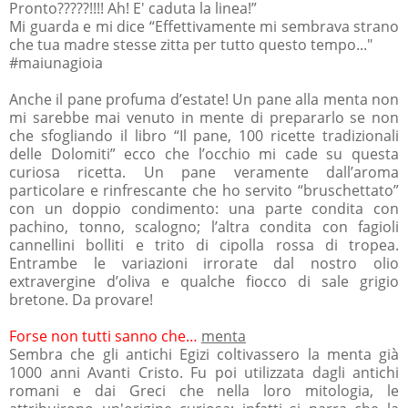
Pronto?????!!!! Ah! E' caduta la linea!”
Mi guarda e mi dice “Effettivamente mi sembrava strano
che tua madre stesse zitta per tutto questo tempo..."
#maiunagioia
Anche il pane profuma d’estate! Un pane alla menta non
mi sarebbe mai venuto in mente di prepararlo se non
che sfogliando il libro “Il pane, 100 ricette tradizionali
delle Dolomiti” ecco che l’occhio mi cade su questa
curiosa ricetta. Un pane veramente dall’aroma
particolare e rinfrescante che ho servito “bruschettato”
con un doppio condimento: una parte condita con
pachino, tonno, scalogno; l’altra condita con fagioli
cannellini bolliti e trito di cipolla rossa di tropea.
Entrambe le variazioni irrorate dal nostro olio
extravergine d’oliva e qualche fiocco di sale grigio
bretone. Da provare!
Forse non tutti sanno che…
menta
Sembra che gli antichi Egizi coltivassero la menta già
1000 anni Avanti Cristo. Fu poi utilizzata dagli antichi
romani e dai Greci che nella loro mitologia, le