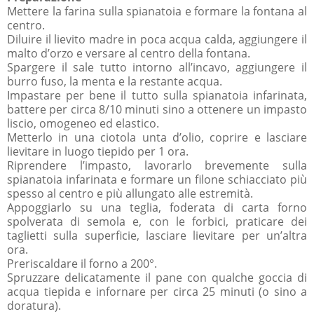
Mettere la farina sulla spianatoia e formare la fontana al
centro.
Diluire il lievito madre in poca acqua calda, aggiungere il
malto d’orzo e versare al centro della fontana.
Spargere il sale tutto intorno all’incavo, aggiungere il
burro fuso, la menta e la restante acqua.
Impastare per bene il tutto sulla spianatoia infarinata,
battere per circa 8/10 minuti sino a ottenere un impasto
liscio, omogeneo ed elastico.
Metterlo in una ciotola unta d’olio, coprire e lasciare
lievitare in luogo tiepido per 1 ora.
Riprendere l’impasto, lavorarlo brevemente sulla
spianatoia infarinata e formare un filone schiacciato più
spesso al centro e più allungato alle estremità.
Appoggiarlo su una teglia, foderata di carta forno
spolverata di semola e, con le forbici, praticare dei
taglietti sulla superficie, lasciare lievitare per un’altra
ora.
Preriscaldare il forno a 200°.
Spruzzare delicatamente il pane con qualche goccia di
acqua tiepida e infornare per circa 25 minuti (o sino a
doratura).