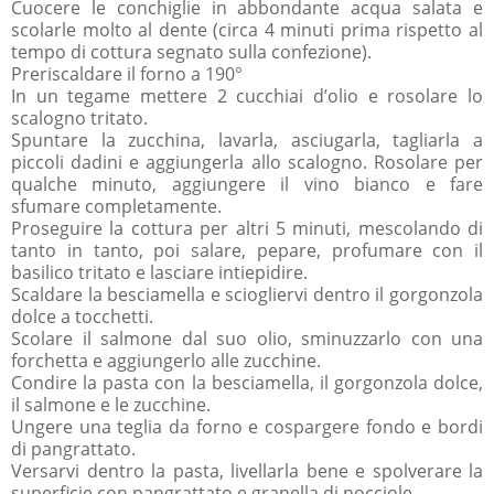
Cuocere le conchiglie in abbondante acqua salata e
scolarle molto al dente (circa 4 minuti prima rispetto al
tempo di cottura segnato sulla confezione).
Preriscaldare il forno a 190°
In un tegame mettere 2 cucchiai d’olio e rosolare lo
scalogno tritato.
Spuntare la zucchina, lavarla, asciugarla, tagliarla a
piccoli dadini e aggiungerla allo scalogno. Rosolare per
qualche minuto, aggiungere il vino bianco e fare
sfumare completamente.
Proseguire la cottura per altri 5 minuti, mescolando di
tanto in tanto, poi salare, pepare, profumare con il
basilico tritato e lasciare intiepidire.
Scaldare la besciamella e sciogliervi dentro il gorgonzola
dolce a tocchetti.
Scolare il salmone dal suo olio, sminuzzarlo con una
forchetta e aggiungerlo alle zucchine.
Condire la pasta con la besciamella, il gorgonzola dolce,
il salmone e le zucchine.
Ungere una teglia da forno e cospargere fondo e bordi
di pangrattato.
Versarvi dentro la pasta, livellarla bene e spolverare la
superficie con pangrattato e granella di nocciole.