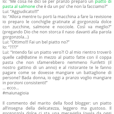
Io: "Mè cosa ne dici se per pranzo preparo
un
piatto di
pasta al salmone
che è da un po’ che non la facciamo?”
Lui: “Aggiudicato!!!”
Io: “Allora mentre tu porti la macchina a fare la revisione
io preparo le conchiglie gratinate al gorgonzola dolce
con zucchine, salmone e nocciole. Così va meglio?”
(pregando Dio che non storca il naso davanti alla parola
gorgonzola…)
Lui: “Ottimo!!! Fai un bel piatto no?”
Io: “????”
Lui: “Intendo fai un piatto vero?! O al mio rientro troverò
quelle ca@@atine in mezzo al piatto fatte con il coppa
pasta che non sfamerebbero nemmeno Funfetti (il
nostro gattino di un anno) e al ristorante te le fanno
pagare come se dovesse mangiare un battaglione di
persone? Bada donna, io oggi a pranzo voglio mangiare
in porzioni consistenti!”
… ecco…
#maiunagioia
Il commento del marito della food blogger: un piatto
all’insegna della delicatezza, leggero ma gustoso. Il
gorgonzola dolce ci sta una meraviglia (ovvìa da oggi