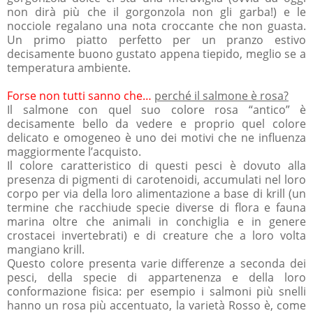
non dirà più che il gorgonzola non gli garba!) e le
nocciole regalano una nota croccante che non guasta.
Un primo piatto perfetto per un pranzo estivo
decisamente buono gustato appena tiepido, meglio se a
temperatura ambiente.
Forse non tutti sanno che…
perché il salmone è rosa?
Il salmone con quel suo colore rosa “antico” è
decisamente bello da vedere e proprio quel colore
delicato e omogeneo è uno dei motivi che ne influenza
maggiormente l’acquisto.
Il colore caratteristico di questi pesci è dovuto alla
presenza di pigmenti di carotenoidi, accumulati nel loro
corpo per via della loro alimentazione a base di krill (un
termine che racchiude specie diverse di flora e fauna
marina oltre che animali in conchiglia e in genere
crostacei invertebrati) e di creature che a loro volta
mangiano krill.
Questo colore presenta varie differenze a seconda dei
pesci, della specie di appartenenza e della loro
conformazione fisica: per esempio i salmoni più snelli
hanno un rosa più accentuato, la varietà Rosso è, come