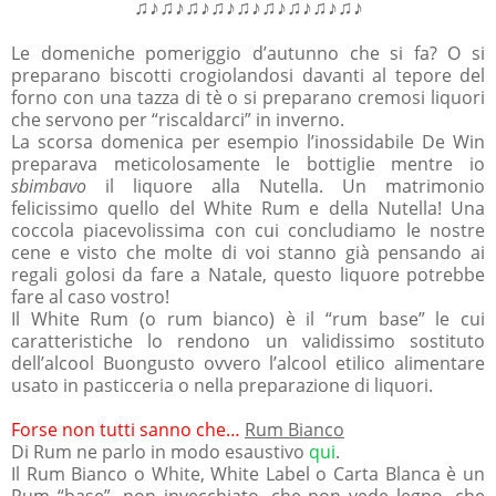
♫♪♫♪♫♪♫♪♫♪♫♪♫♪♫♪♫♪
Le domeniche pomeriggio d’autunno che si fa? O si
preparano biscotti crogiolandosi davanti al tepore del
forno con una tazza di tè o si preparano cremosi liquori
che servono per “riscaldarci” in inverno.
La scorsa domenica per esempio l’inossidabile De Win
preparava meticolosamente le bottiglie mentre io
sbimbavo
il liquore alla Nutella. Un matrimonio
felicissimo quello del White Rum e della Nutella! Una
coccola piacevolissima con cui concludiamo le nostre
cene e visto che molte di voi stanno già pensando ai
regali golosi da fare a Natale, questo liquore potrebbe
fare al caso vostro!
Il White Rum (o rum bianco) è il “rum base” le cui
caratteristiche lo rendono un validissimo sostituto
dell’alcool Buongusto ovvero l’alcool etilico alimentare
usato in pasticceria o nella preparazione di liquori.
Forse non tutti sanno che…
Rum Bianco
Di Rum ne parlo in modo esaustivo
qui
.
Il Rum Bianco o White, White Label o Carta Blanca è un
Rum “base”, non invecchiato, che non vede legno, che