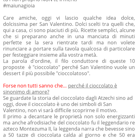
#maiunagioia
Care amiche, oggi vi lascio qualche idea dolce,
dolcissima per San Valentino. Dolci scelti tra quelli che,
qui a casa, ci sono piaciuti di più. Ricette semplici, alcune
che si preparano anche in una manciata di minuti
perfette se la sera rientrate tardi ma non volete
rinunciare a portare sulla tavola qualcosa di particolare
per festeggiare insieme alla vostra metà.
La parola d'ordine, il filo conduttore di queste 10
proposte è "cioccolato" perché San Valentino vuole un
dessert il più possibile "cioccolatoso".
Forse non tutti sanno che…
perché il cioccolato è
sinonimo di amore?
Se guardate la storia del cioccolato dagli Atzechi sino ad
oggi, dove il cioccolato è uno dei simboli di San
Valentino, non vi sarà difficile scoprirne il motivo.
Il primo a decantare le proprietà non solo energizzanti
ma anche afrodisiache del cioccolato fu il leggendario re
azteco Montezuma II, la leggenda narra che bevesse sino
a 50 tazze di cioccolata calda al giorno e che 50 era