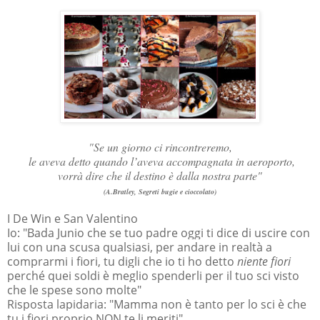
"Se un giorno ci rincontreremo,
le aveva detto quando l’aveva accompagnata in aeroporto,
vorrà dire che il destino è dalla nostra parte"
(A.Bratley, Segreti bugie e cioccolato)
I De Win e San Valentino
Io:
"Bada Junio che se tuo padre oggi ti dice di uscire con
lui con una scusa qualsiasi, per andare in realtà a
comprarmi i fiori, tu digli che io ti ho detto
niente fiori
perché quei soldi è meglio spenderli per il tuo sci visto
che le spese sono molte"
Risposta lapidaria:
"Mamma non è tanto per lo sci è che
tu i fiori proprio NON te li meriti"