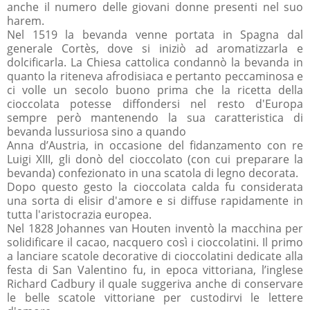
anche il numero delle giovani donne presenti nel suo
harem.
Nel 1519 la bevanda venne portata in Spagna dal
generale Cortès, dove si iniziò ad aromatizzarla e
dolcificarla. La Chiesa cattolica condannò la bevanda in
quanto la riteneva afrodisiaca e pertanto peccaminosa e
ci volle un secolo buono prima che la ricetta della
cioccolata potesse diffondersi nel resto d'Europa
sempre però mantenendo la sua caratteristica di
bevanda lussuriosa sino a quando
Anna d’Austria, in occasione del fidanzamento con re
Luigi XIII, gli donò del cioccolato (con cui preparare la
bevanda) confezionato in una scatola di legno decorata.
Dopo questo gesto la cioccolata calda fu considerata
una sorta di elisir d'amore e si diffuse rapidamente in
tutta l'aristocrazia europea.
Nel 1828 Johannes van Houten inventò la macchina per
solidificare il cacao, nacquero così i cioccolatini. Il primo
a lanciare scatole decorative di cioccolatini dedicate alla
festa di San Valentino fu, in epoca vittoriana, l’inglese
Richard Cadbury il quale suggeriva anche di conservare
le belle scatole vittoriane per custodirvi le lettere