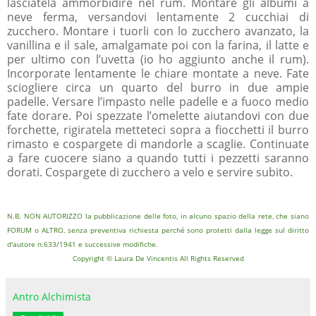
lasciatela ammorbidire nel rum. Montare gli albumi a
neve ferma, versandovi lentamente 2 cucchiai di
zucchero. Montare i tuorli con lo zucchero avanzato, la
vanillina e il sale, amalgamate poi con la farina, il latte e
per ultimo con l’uvetta (io ho aggiunto anche il rum).
Incorporate lentamente le chiare montate a neve. Fate
sciogliere circa un quarto del burro in due ampie
padelle. Versare l’impasto nelle padelle e a fuoco medio
fate dorare. Poi spezzate l’omelette aiutandovi con due
forchette, rigiratela metteteci sopra a fiocchetti il burro
rimasto e cospargete di mandorle a scaglie. Continuate
a fare cuocere siano a quando tutti i pezzetti saranno
dorati. Cospargete di zucchero a velo e servire subito.
N.B. NON AUTORIZZO la pubblicazione delle foto, in alcuno spazio della rete, che siano
FORUM o ALTRO, senza preventiva richiesta perché sono protetti dalla legge sul diritto
d'autore n.633/1941 e successive modifiche.
Copyright © Laura De Vincentis All Rights Reserved
Antro Alchimista