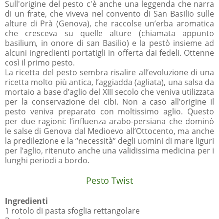
Sull'origine del pesto c'è anche una leggenda che narra
di un frate, che viveva nel convento di San Basilio sulle
alture di Prà (Genova), che raccolse un’erba aromatica
che cresceva su quelle alture (chiamata appunto
basilium
,
in onore di san Basilio) e la pestò insieme ad
alcuni ingredienti portatigli in offerta dai fedeli. Ottenne
così il primo pesto.
La ricetta del pesto sembra risalire all’evoluzione di una
ricetta molto più antica, l’aggiadda (agliata), una salsa da
mortaio a base d’aglio del XIII secolo che veniva utilizzata
per la conservazione dei cibi. Non a caso all’origine il
pesto veniva preparato con moltissimo aglio. Questo
per due ragioni: l‘influenza arabo-persiana che dominò
le salse di Genova dal Medioevo all’Ottocento, ma anche
la predilezione e la “necessità” degli uomini di mare liguri
per l’aglio, ritenuto anche una validissima medicina per i
lunghi periodi a bordo.
Pesto Twist
Ingredienti
1 rotolo di pasta sfoglia rettangolare