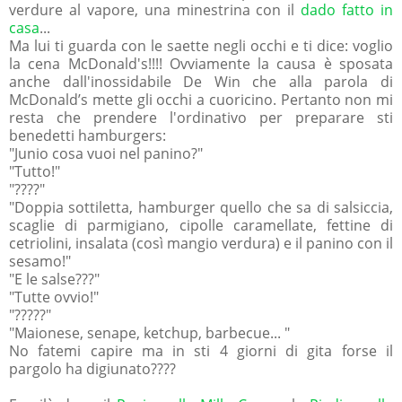
verdure al vapore, una minestrina con il
dado fatto in
casa
...
Ma lui ti guarda con le saette negli occhi e ti dice: voglio
la cena McDonald's!!!! Ovviamente la causa è sposata
anche dall'inossidabile De Win che alla parola di
McDonald’s mette gli occhi a cuoricino. Pertanto non mi
resta che prendere l'ordinativo per preparare sti
benedetti hamburgers:
"Junio cosa vuoi nel panino?"
"Tutto!"
"????"
"Doppia sottiletta, hamburger quello che sa di salsiccia,
scaglie di parmigiano, cipolle caramellate, fettine di
cetriolini, insalata (così mangio verdura) e il panino con il
sesamo!"
"E le salse???"
"Tutte ovvio!"
"?????"
"Maionese, senape, ketchup, barbecue... "
No fatemi capire ma in sti 4 giorni di gita forse il
pargolo ha digiunato????