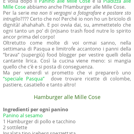
E voilà dopo il
Panino alle Mille Cose
e la
Piadizza alle
Mille Cose
abbiamo anche l’Hamburger alle Mille Cose.
Per la serie
ma non ti vergogni a fotografare e postare sto
intruglio
???? Certo che no! Perché io non ho un briciolo di
dignità! ahahahah. E poi ovvìa dai, su, ammettetelo che
ogni tanto un po’ di (in)sano trash food nutre lo spirito
ancor prima del corpo!
Oltretutto come molte di voi ormai sanno, nella
settimana di Pasqua e limitrofe accantono i panni della
“brava” (supergiù) food blogger per vestire quelli della
cantante lirica. Così la cucina viene meno: si mangia
quello che c’è e si posta di conseguenza.
Ma per venerdì vi prometto che vi preparerò uno
“speciale Pasqua”
dove trovare ricette di colombe,
pastiere, casatiello e tanto altro!
Hamburger alle Mille Cose
Ingredienti per ogni panino
Panino al sesamo
1 Hamburger di pollo e tacchino
2 sottilette
Insalata tipo iceberg spezzettata