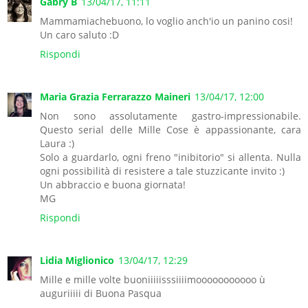
Gabry B
13/04/17, 11:11
Mammamiachebuono, lo voglio anch'io un panino cosi!
Un caro saluto :D
Rispondi
Maria Grazia Ferrarazzo Maineri
13/04/17, 12:00
Non sono assolutamente gastro-impressionabile.
Questo serial delle Mille Cose è appassionante, cara
Laura :)
Solo a guardarlo, ogni freno "inibitorio" si allenta. Nulla
ogni possibilità di resistere a tale stuzzicante invito :)
Un abbraccio e buona giornata!
MG
Rispondi
Lidia Miglionico
13/04/17, 12:29
Mille e mille volte buoniiiiisssiiiimooooooooooo ù
auguriiiii di Buona Pasqua