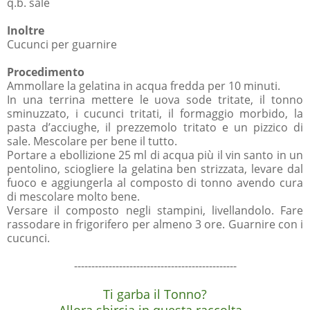
q.b. sale
Inoltre
Cucunci per guarnire
Procedimento
Ammollare la gelatina in acqua fredda per 10 minuti.
In una terrina mettere le uova sode tritate, il tonno
sminuzzato, i cucunci tritati, il formaggio morbido, la
pasta d’acciughe, il prezzemolo tritato e un pizzico di
sale. Mescolare per bene il tutto.
Portare a ebollizione 25 ml di acqua più il vin santo in un
pentolino, sciogliere la gelatina ben strizzata, levare dal
fuoco e aggiungerla al composto di tonno avendo cura
di mescolare molto bene.
Versare il composto negli stampini, livellandolo. Fare
rassodare in frigorifero per almeno 3 ore. Guarnire con i
cucunci.
-----------------------------------------------
Ti garba il Tonno?
Allora sbircia in questa raccolta…