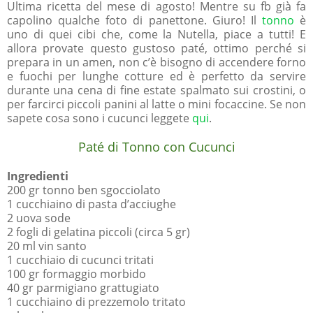
Ultima ricetta del mese di agosto! Mentre su fb già fa
capolino qualche foto di panettone. Giuro! Il
tonno
è
uno di quei cibi che, come la Nutella, piace a tutti! E
allora provate questo gustoso paté, ottimo perché si
prepara in un amen, non c’è bisogno di accendere forno
e fuochi per lunghe cotture ed è perfetto da servire
durante una cena di fine estate spalmato sui crostini, o
per farcirci piccoli panini al latte o mini focaccine. Se non
sapete cosa sono i cucunci leggete
qui
.
Paté di Tonno con Cucunci
Ingredienti
200 gr tonno ben sgocciolato
1 cucchiaino di pasta d’acciughe
2 uova sode
2 fogli di gelatina piccoli (circa 5 gr)
20 ml vin santo
1 cucchiaio di cucunci tritati
100 gr formaggio morbido
40 gr parmigiano grattugiato
1 cucchiaino di prezzemolo tritato