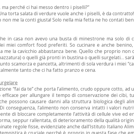
, ma perché ci hai messo dentro i piselli?”
Una torta salata di verdure vuole anche i piselli, è da contratto!
o non me la conti giusta! Solo nella mia fetta ne ho contati b
che in casa non avevo una busta di minestrone ma solo di cu
dei miei comfort food preferiti. So cucinare e anche benin
a me la cavicchio abbastanza bene. Quello che proprio non ca
pazzatura)
o quelli già pronti in bustina o quelli surgelati… sar
iunto scamorza e pancetta, altrimenti di sola verdura i miei “c
 talmente tanto che ci ha fatto pranzo e cena.
urgelare
ione “fai da te” che porta l’alimento, crudo oppure cotto, ad
 efficace per allungare il tempo di conservazione dei cibi, tu
i che possono causare danni alla struttura biologica degli alime
i conseguenza, l’alimento non conserva intatti i valori nutrit
ente di bloccare completamente l’attività di cellule vive ed e
ma, seppur rallentata, di deterioramento della qualità origin
ate regole fisse, evidenziate anche dall’Istituto Italiano Ali
empistica è cruciale perché è proprio in questa fase che eme