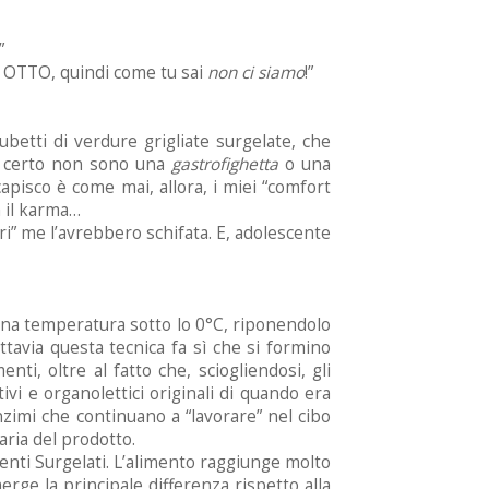
”
en OTTO, quindi come tu sai
non ci siamo
!”
betti di verdure grigliate surgelate, che
o, certo non sono una
gastrofighetta
o una
pisco è come mai, allora, i miei “comfort
à il karma…
ari” me l’avrebbero schifata. E, adolescente
 una temperatura sotto lo 0°C, riponendolo
ttavia questa tecnica fa sì che si formino
nti, oltre al fatto che, sciogliendosi, gli
ivi e organolettici originali di quando era
nzimi che continuano a “lavorare” nel cibo
aria del prodotto.
menti Surgelati. L’alimento raggiunge molto
rge la principale differenza rispetto alla