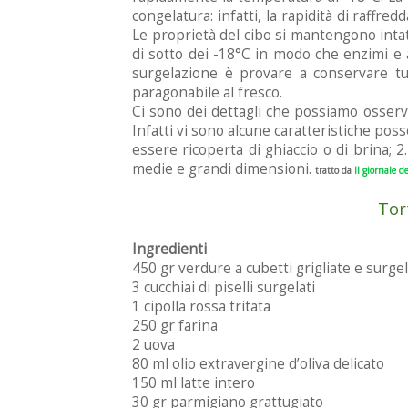
congelatura: infatti, la rapidità di raffre
Le proprietà del cibo si mantengono inta
di sotto dei -18°C in modo che enzimi e al
surgelazione è provare a conservare tut
paragonabile al fresco.
Ci sono dei dettagli che possiamo osserv
Infatti vi sono alcune caratteristiche po
essere ricoperta di ghiaccio o di brina; 2
medie e grandi dimensioni.
tratto da
Il giornale de
Tor
Ingredienti
450 gr verdure a cubetti grigliate e surg
3 cucchiai di piselli surgelati
1 cipolla rossa tritata
250 gr farina
2 uova
80 ml olio extravergine d’oliva delicato
150 ml latte intero
30 gr parmigiano grattugiato