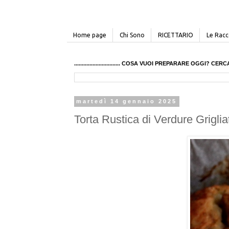
Home page
Chi Sono
RICETTARIO
Le Racco
.............................. COSA VUOI PREPARARE OGGI? 
martedì 14 gennaio 2025
Torta Rustica di Verdure Grigl