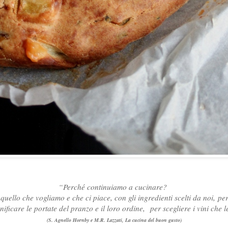
“Perché continuiamo a cucinare?
 quello che vogliamo e che ci piace, con gli ingredienti scelti da noi,
per
nificare le portate del pranzo e il loro ordine,
per scegliere i vini ch
(S. Agnello Hornby e M.R. Lazzati, La cucina del buon gusto)