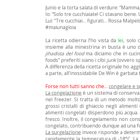
Junio e la torta salata di verdure: “Mamma
Io: “Solo tre cucchiaiate! Ci stavano bene. 
Lui: “Tre cucchiai… figurati… Rossa Malpel
#maiunagioia
La ricetta odierna l’ho vista da
lei
, solo 
insieme alla minestrina in busta è uno 
jihadista del food
ma diciamo che in cucin
foods” preferiti siano i cibi
junk
(ovvero s
A differenza della ricetta originale ho agg
a parte, all’inossidabile De Win è garbata
Forse non tutti sanno che…
congelare e s
La congelazione
è un sistema di conservaz
nel freezer. Si tratta di un metodo molto
grossi cristalli di ghiaccio negli aliment
alimenti congelati disperdono più acqua. D
fresco. Inoltre, il congelamento non cons
congelato, contribuendo dunque ad una for
La surgelazione
invece risponde a determin
rapidamente la temperatura di -18°C. La t