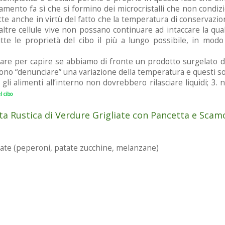
ddamento fa sì che si formino dei microcristalli che non condiz
tte anche in virtù del fatto che la temperatura di conservaz
tre cellule vive non possano continuare ad intaccare la qualità
te le proprietà del cibo il più a lungo possibile, in modo c
are per capire se abbiamo di fronte un prodotto surgelato di
ssono “denunciare” una variazione della temperatura e questi so
. gli alimenti all’interno non dovrebbero rilasciare liquidi; 3
l cibo
ta Rustica di Verdure Grigliate con Pancetta e Scam
elate (peperoni, patate zucchine, melanzane)