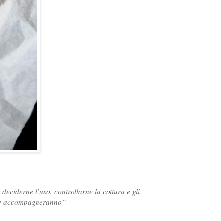
 deciderne l’uso, controllarne la cottura e gli
e le accompagneranno”