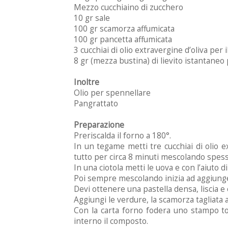
Mezzo cucchiaino di zucchero
10 gr sale
100 gr scamorza affumicata
100 gr pancetta affumicata
3 cucchiai di olio extravergine d’oliva per il
8 gr (mezza bustina) di lievito istantaneo 
Inoltre
Olio per spennellare
Pangrattato
Preparazione
Preriscalda il forno a 180°.
In un tegame metti tre cucchiai di olio ext
tutto per circa 8 minuti mescolando spesso
In una ciotola metti le uova e con l’aiuto di
Poi sempre mescolando inizia ad aggiungere 
Devi ottenere una pastella densa, liscia 
Aggiungi le verdure, la scamorza tagliata a
Con la carta forno fodera uno stampo ton
interno il composto.